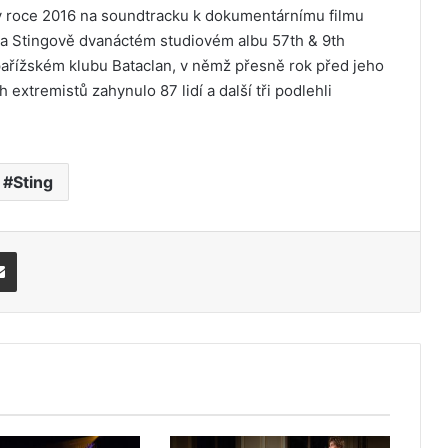
v roce 2016 na soundtracku k dokumentárnímu filmu
 na Stingově dvanáctém studiovém albu 57th & 9th
v pařížském klubu Bataclan, v němž přesně rok před jeho
extremistů zahynulo 87 lidí a další tři podlehli
Sting
Share via Email