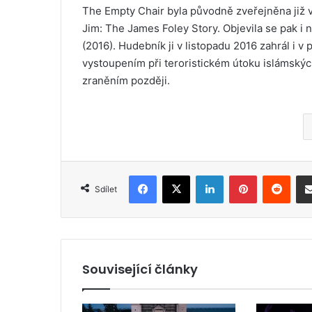
The Empty Chair byla původně zveřejněna již 
Jim: The James Foley Story. Objevila se pak i
(2016). Hudebník ji v listopadu 2016 zahrál i 
vystoupením při teroristickém útoku islámských 
zraněním později.
Facebook
X
LinkedIn
Pinterest
Reddit
Sdílet
Související články