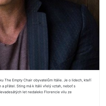
ku The Empty Chair obyvatelům Itálie. Je o lidech, kteří
a přátel. Sting má k Itálii vřelý vztah, neboť s
evadesátých let nedaleko Florencie vilu ze
.