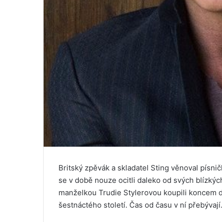
Britský zpěvák a skladatel Sting věnoval písnič
se v době nouze ocitli daleko od svých blízkých 
manželkou Trudie Stylerovou koupili koncem d
šestnáctého století. Čas od času v ní přebývají