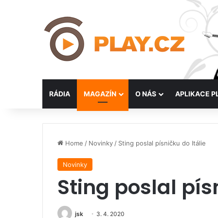
RÁDIA
MAGAZÍN
O NÁS
APLIKACE P
Home
/
Novinky
/
Sting poslal písničku do Itálie
Novinky
Sting poslal pís
jsk
3. 4. 2020