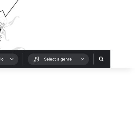
Hledat
io
Select a genre