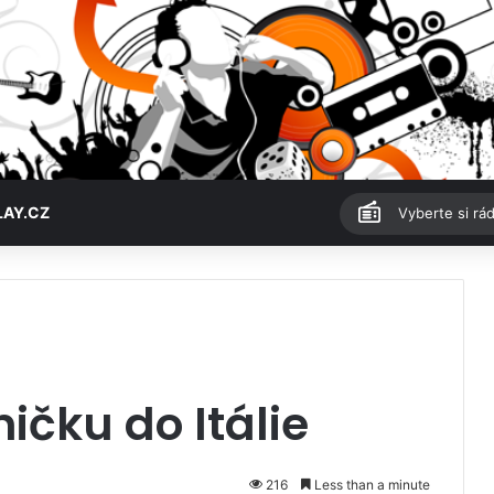
LAY.CZ
Vyberte si rád
ničku do Itálie
216
Less than a minute