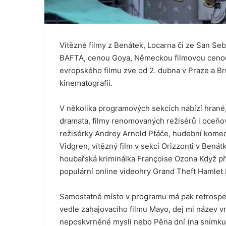
Vítězné filmy z Benátek, Locarna či ze San S
BAFTA, cenou Goya, Německou filmovou cenou i
evropského filmu zve od 2. dubna v Praze a Br
kinematografií.
V několika programových sekcích nabízí hrané
dramata, filmy renomovaných režisérů i oceňo
režisérky Andrey Arnold Ptáče, hudební komed
Vidgren, vítězný film v sekci Orizzonti v Bená
houbařská kriminálka Françoise Ozona Když př
populární online videohry Grand Theft Hamlet 
Samostatné místo v programu má pak retrospek
vedle zahajovacího filmu Mayo, dej mi název vrá
neposkvrněné mysli nebo Pěna dní (na snímku