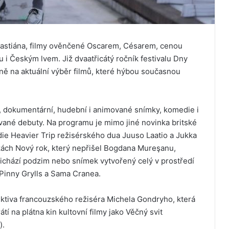
ebastiána, filmy ověnčené Oscarem, Césarem, cenou
 Českým lvem. Již dvaatřicátý ročník festivalu Dny
ně na aktuální výběr filmů, které hýbou současnou
, dokumentární, hudební i animované snímky, komedie i
vané debuty. Na programu je mimo jiné novinka britské
ie Heavier Trip režisérského dua Juuso Laatio a Jukka
tkách Nový rok, který nepřišel Bogdana Mureşanu,
ichází podzim nebo snímek vytvořený celý v prostředí
Pinny Grylls a Sama Cranea.
tiva francouzského režiséra Michela Gondryho, která
tí na plátna kin kultovní filmy jako Věčný svit
).