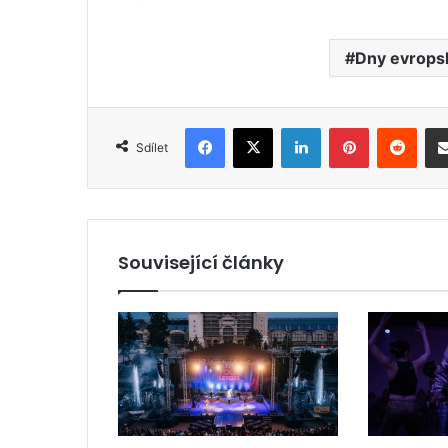
Dny evrops
Facebook
X
LinkedIn
Pinterest
Reddit
Sdílet
Související články