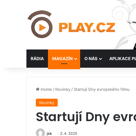
RÁDIA
MAGAZÍN
O NÁS
APLIKACE P
Home
/
Novinky
/
Startují Dny evropského filmu
Novinky
Startují Dny ev
jsk
2. 4. 2025