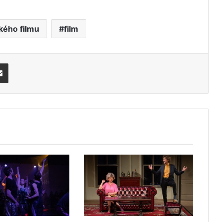
kého filmu
film
Share via Email