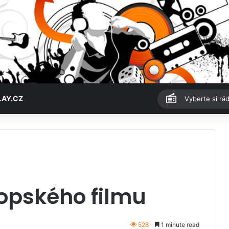
LAY.CZ
Vyberte si rád
ropského filmu
528
1 minute read