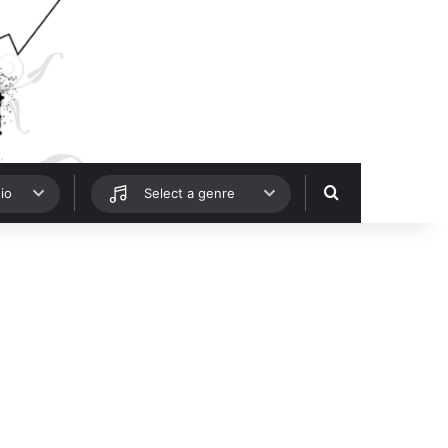
Hledat
io
Select a genre