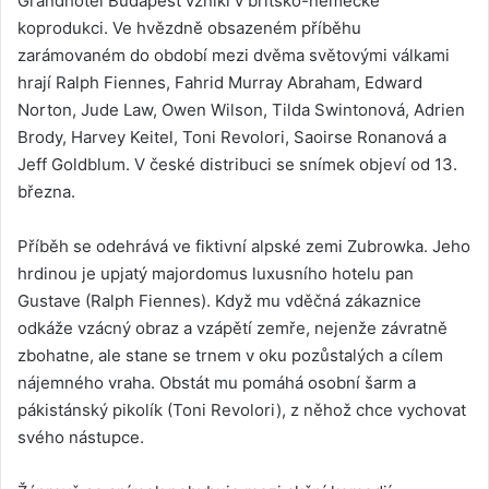
Grandhotel Budapešť vznikl v britsko-německé
koprodukci. Ve hvězdně obsazeném příběhu
zarámovaném do období mezi dvěma světovými válkami
hrají Ralph Fiennes, Fahrid Murray Abraham, Edward
Norton, Jude Law, Owen Wilson, Tilda Swintonová, Adrien
Brody, Harvey Keitel, Toni Revolori, Saoirse Ronanová a
Jeff Goldblum. V české distribuci se snímek objeví od 13.
března.
Příběh se odehrává ve fiktivní alpské zemi Zubrowka. Jeho
hrdinou je upjatý majordomus luxusního hotelu pan
Gustave (Ralph Fiennes). Když mu vděčná zákaznice
odkáže vzácný obraz a vzápětí zemře, nejenže závratně
zbohatne, ale stane se trnem v oku pozůstalých a cílem
nájemného vraha. Obstát mu pomáhá osobní šarm a
pákistánský pikolík (Toni Revolori), z něhož chce vychovat
svého nástupce.