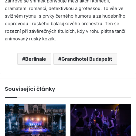
Žánrově se snímek pohybuje mezi akční komedií,
dramatem, romancí, detektivkou a groteskou. To vše ve
svižném rytmu, s prvky černého humoru a za hudebního
doprovodu i ruského balalajkového orchestru. Ten se
rozezní při závěrečných titulcích, kdy v rohu plátna tančí
animovaný ruský kozák.
Berlinale
Grandhotel Budapešť
Související články