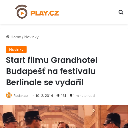
Menu
H
Home
/
Novinky
Novinky
Start filmu Grandhotel
Budapešť na festivalu
Berlinale se vydařil
Redakce
10. 2. 2014
161
1 minute read