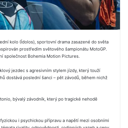
ední kolo (Ídolos), sportovní drama zasazené do světa
inspirován prostředím světového šampionátu MotoGP.
ční společnost Bohemia Motion Pictures.
ový jezdec s agresivním stylem jízdy, který touží
chů dostává poslední šanci – pět závodů, během nichž
ntonio, bývalý závodník, který po tragické nehodě
 fyzickou i psychickou přípravu a napětí mezi osobními
 témata rivality, odpovědnosti, rodinných vazeb a ceny,