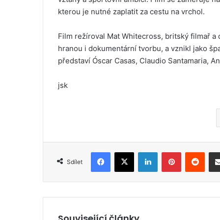
kterou je nutné zaplatit za cestu na vrchol.
Film režíroval Mat Whitecross, britský filmař a 
hranou i dokumentární tvorbu, a vznikl jako šp
představí Óscar Casas, Claudio Santamaria, A
jsk
Facebook
X
LinkedIn
Pinterest
Reddit
Sdílet
Související články