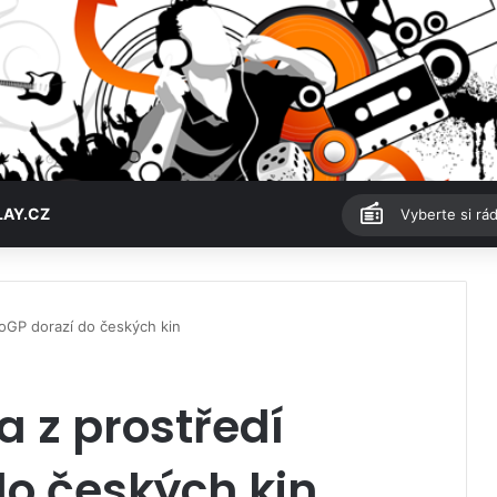
LAY.CZ
Vyberte si rád
oGP dorazí do českých kin
 z prostředí
o českých kin