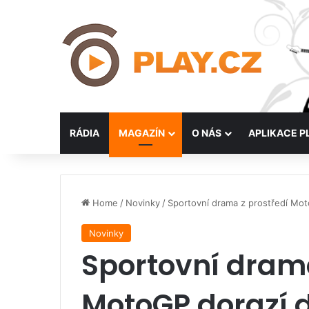
RÁDIA
MAGAZÍN
O NÁS
APLIKACE P
Home
/
Novinky
/
Sportovní drama z prostředí Mot
Novinky
Sportovní drama
MotoGP dorazí d