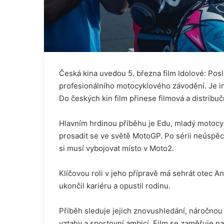
Česká kina uvedou 5. března film Idolové: Posl
profesionálního motocyklového závodění. Je 
Do českých kin film přinese filmová a distribu
Hlavním hrdinou příběhu je Edu, mladý motocykl
prosadit se ve světě MotoGP. Po sérii neúspě
si musí vybojovat místo v Moto2.
Klíčovou roli v jeho přípravě má sehrát otec A
ukončil kariéru a opustil rodinu.
Příběh sleduje jejich znovushledání, náročnou
vztahy a sportovní ambicí. Film se zaměřuje na