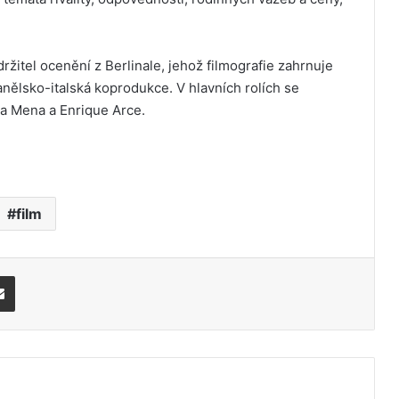
držitel ocenění z Berlinale, jehož filmografie zahrnuje
anělsko-italská koprodukce. V hlavních rolích se
na Mena a Enrique Arce.
film
Share via Email