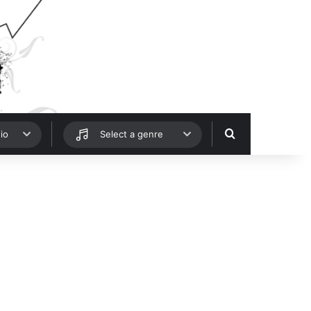
Hledat
io
Select a genre