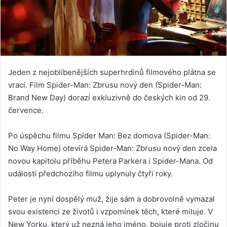
Jeden z nejoblíbenějších superhrdinů filmového plátna se
vrací. Film Spider-Man: Zbrusu nový den (Spider-Man:
Brand New Day) dorazí exkluzivně do českých kin od 29.
července.
Po úspěchu filmu Spider Man: Bez domova (Spider-Man:
No Way Home) otevírá Spider-Man: Zbrusu nový den zcela
novou kapitolu příběhu Petera Parkera i Spider-Mana. Od
událostí předchozího filmu uplynuly čtyři roky.
Peter je nyní dospělý muž, žije sám a dobrovolně vymazal
svou existenci ze životů i vzpomínek těch, které miluje. V
New Yorku, který už nezná jeho jméno, bojuje proti zločinu