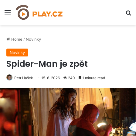
Menu
H
Home
/
Novinky
Novinky
Spider-Man je zpět
Petr Hašek
15. 6. 2026
240
1 minute read