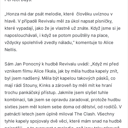
„Honza má dar psát melodie, které člověku uvíznou v
hlavě. V případě Revivalu měl za úkol napsat písničky,
které vypadají, jako že je vlastně už znáte. Když jsme si je
naposlouchávali, i když se potom pouštěly na place,
vždycky spolehlivě zvedly náladu,“ komentuje to Alice
Nellis.
Sám Jan Ponocný k hudbě Revivalu uvádí: „Když mi před
vznikem filmu Alice říkala, jak by měla hudba kapely znít,
byl jsem nadšený. Měla být kapelou takových pásků, co
mají rádi Stouny, Kinks a zároveň by měli mít ke hraní
trochu pankáčský přístup. Jakmile jsem slyšel tuhle
kombinaci, tak jsem se opravdu zaradoval, protože hudbu
sixties jsem měl kolem sebe doma od dětství, od rodičů. V
patnácti letech jsem úplně miloval The Clash. Všechny
tyhle kapely spojovaly dvě věci, které mám snad na hudbě