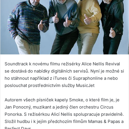
Soundtrack k novému filmu režisérky Alice Nellis Revival
se dostává do nabídky digitálních servisů. Nyní je možné si
ho stáhnout například z iTunes či Supraphonline a nebo
poslouchat prostřednictvím služby MusicJet
Autorem všech písniček kapely Smoke, o které film je, je
Jan Ponocný, muzikant a jediný člen orchestru Circus
Ponorka. S režisérkou Alicí Nellis spolupracuje pravidelně.
Složil hudbu i k jejím předchozím filmům Mamas & Papas a
Perfect Days.