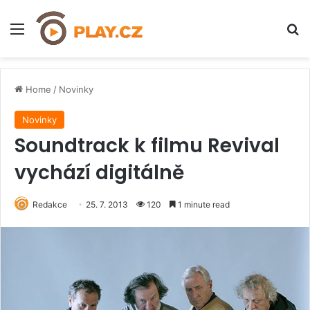
Menu
H
Home
/
Novinky
Novinky
Soundtrack k filmu Revival
vychází digitálně
Redakce
25. 7. 2013
120
1 minute read