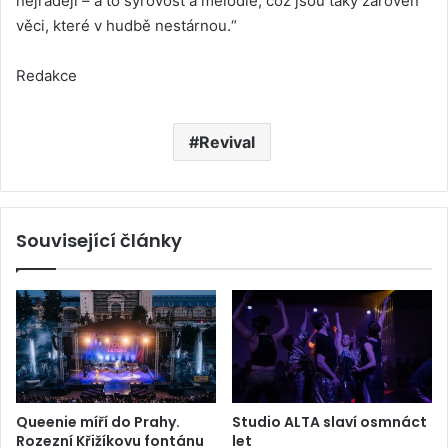
nejraději – a to syrovost a melodie, což jsou taky zároveň
věci, které v hudbě nestárnou.“
Redakce
Revival
Související články
Queenie míří do Prahy.
Studio ALTA slaví osmnáct
Rozezní Křižíkovu fontánu
let