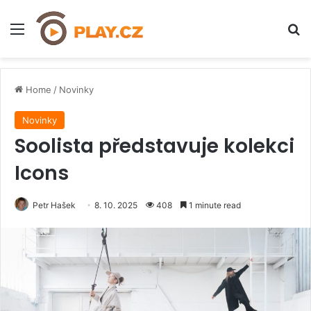
Menu
H
Home
/
Novinky
Novinky
Soolista představuje kolekci
Icons
Petr Hašek
8. 10. 2025
408
1 minute read