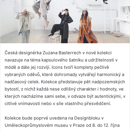
Česká designérka Zuzana Basterrech v nové kolekci
navazuje na téma kapsulového šatníku a udržitelnosti v
módě a dále jej rozvíjí. Icons tvoří komplety pečlivě
vybraných oděvů, které dohromady vytvářejí harmonický a
nadčasový celek. Kolekce představuje pět nadpozemských
bytostí, z nichž každá nese odlišný charakter i hodnoty, ve
kterých nacházíme sami sebe, v odvaze být autentickými, v
citlivé vnímavosti nebo v síle vlastního přesvědčení.
Kolekce bude poprvé uvedena na Designbloku v
Uměleckoprůmyslovém museu v Praze od 8. do 12. října