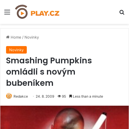
Menu
H
Home
/
Novinky
Novinky
Smashing Pumpkins
omládli s novým
bubeníkem
Redakce
24. 8. 2009
95
Less than a minute