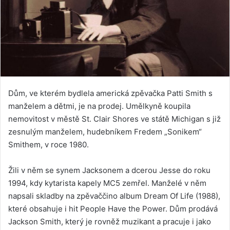
Dům, ve kterém bydlela americká zpěvačka Patti Smith s
manželem a dětmi, je na prodej. Umělkyně koupila
nemovitost v městě St. Clair Shores ve státě Michigan s již
zesnulým manželem, hudebníkem Fredem „Sonikem“
Smithem, v roce 1980.
Žili v něm se synem Jacksonem a dcerou Jesse do roku
1994, kdy kytarista kapely MC5 zemřel. Manželé v něm
napsali skladby na zpěvaččino album Dream Of Life (1988),
které obsahuje i hit People Have the Power. Dům prodává
Jackson Smith, který je rovněž muzikant a pracuje i jako