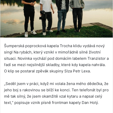
Šumperská poprocková kapela Trocha klidu vydává nový
singl Na rybách, který vznikl v mimořádně silné životní
situaci. Novinka vychází pod domácím labelem Tranzistor a
řadí se mezi nejsilnější skladby, které kdy kapela nahrála.
O klip se postaral zpěvák skupiny Slza Petr Lexa.
„Seděl jsem v práci, když mi volala žena mého dědečka, že
jeho boj s rakovinou se blíží ke konci. Ten telefonát byl pro
mě tak silný, že jsem okamžitě vzal kytaru a napsal celý
text,“ popisuje vznik písně frontman kapely Dan Holý.