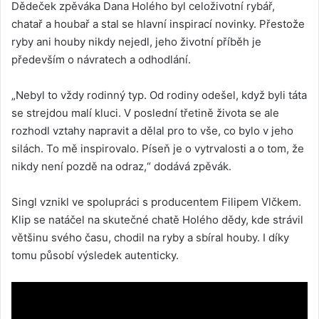
Dědeček zpěváka Dana Holého byl celoživotní rybář,
chatař a houbař a stal se hlavní inspirací novinky. Přestože
ryby ani houby nikdy nejedl, jeho životní příběh je
především o návratech a odhodlání.
„Nebyl to vždy rodinný typ. Od rodiny odešel, když byli táta
se strejdou malí kluci. V poslední třetině života se ale
rozhodl vztahy napravit a dělal pro to vše, co bylo v jeho
silách. To mě inspirovalo. Píseň je o vytrvalosti a o tom, že
nikdy není pozdě na odraz,“ dodává zpěvák.
Singl vznikl ve spolupráci s producentem Filipem Vlčkem.
Klip se natáčel na skutečné chatě Holého dědy, kde strávil
většinu svého času, chodil na ryby a sbíral houby. I díky
tomu působí výsledek autenticky.