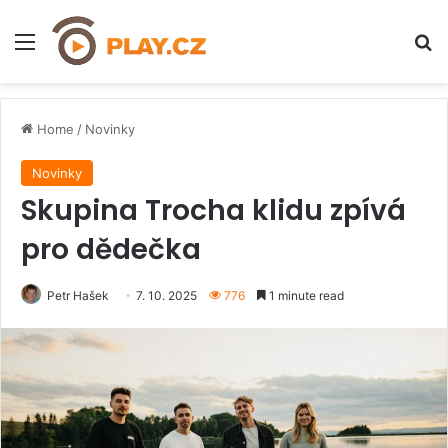
Menu
H
Home
/
Novinky
Novinky
Skupina Trocha klidu zpívá
pro dědečka
Petr Hašek
7. 10. 2025
776
1 minute read