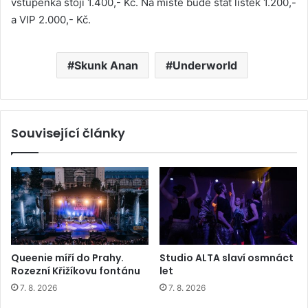
vstupenka stojí 1.400,- Kč. Na místě bude stát lístek 1.200,-
a VIP 2.000,- Kč.
Skunk Anan
Underworld
Související články
Queenie míří do Prahy.
Studio ALTA slaví osmnáct
Rozezní Křižíkovu fontánu
let
7. 8. 2026
7. 8. 2026