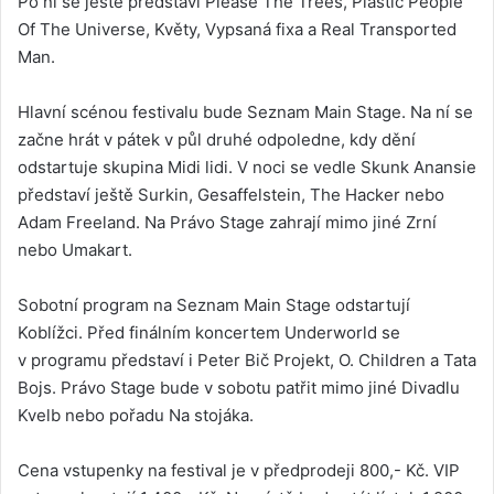
Po ní se ještě představí Please The Trees, Plastic People
Of The Universe, Květy, Vypsaná fixa a Real Transported
Man.
Hlavní scénou festivalu bude Seznam Main Stage. Na ní se
začne hrát v pátek v půl druhé odpoledne, kdy dění
odstartuje skupina Midi lidi. V noci se vedle Skunk Anansie
představí ještě Surkin, Gesaffelstein, The Hacker nebo
Adam Freeland. Na Právo Stage zahrají mimo jiné Zrní
nebo Umakart.
Sobotní program na Seznam Main Stage odstartují
Koblížci. Před finálním koncertem Underworld se
v programu představí i Peter Bič Projekt, O. Children a Tata
Bojs. Právo Stage bude v sobotu patřit mimo jiné Divadlu
Kvelb nebo pořadu Na stojáka.
Cena vstupenky na festival je v předprodeji 800,- Kč. VIP