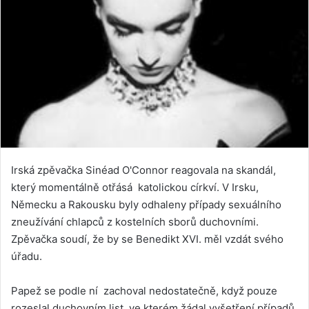
Irská zpěvačka Sinéad O'Connor reagovala na skandál,
který momentálně otřásá katolickou církví. V Irsku,
Německu a Rakousku byly odhaleny případy sexuálního
zneužívání chlapců z kostelních sborů duchovními.
Zpěvačka soudí, že by se Benedikt XVI. měl vzdát svého
úřadu.
Papež se podle ní zachoval nedostatečně, když pouze
rozeslal duchovním list, ve kterém žádal vyšetření případů