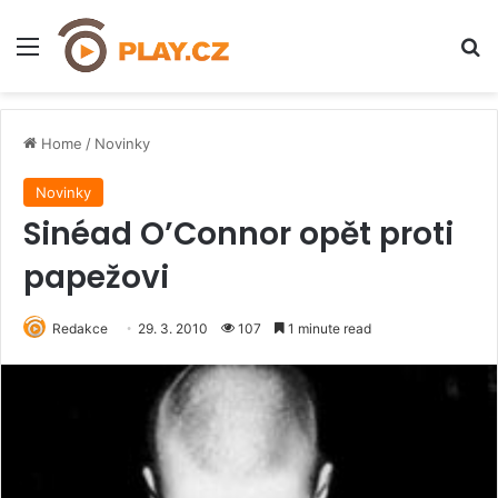
Menu
H
Home
/
Novinky
Novinky
Sinéad O’Connor opět proti
papežovi
Redakce
29. 3. 2010
107
1 minute read