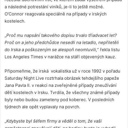
a následné potrestání viníků, je-li to ještě možné.
O'Connor reagovala speciálně na případy v irských
kostelech.
„
Proč mu napsání takového dopisu trvalo třiadvacet let?
Proč on a jeho předchůdce nesedli na letadlo, nepřiletěli
do Irska a poškozeným se alespoň neomluvili,
“ řekla listu
Los Angeles Times v narážce na stáří objevených kauz.
Připomeňme, že irská vokalistka už v roce 1992 v pořadu
Saturday Night Live roztrhala obrázek tehdejšího papeže
Jana Pavla II. v reakci na zveřejněné případy zneužívání
dětí kostelech v Irsku. Tvrdila, že všechny známé případy
byly nebo budou zameteny pod koberec. V posledních
týdnech ale opět vyplavaly na povrch.
„
Kdybyste byl šéfem firmy a věděl o tom, že vaši