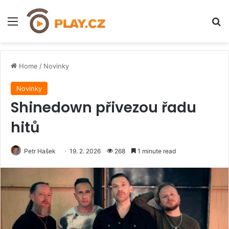
Menu
H
Home
/
Novinky
Novinky
Shinedown přivezou řadu
hitů
Petr Hašek
19. 2. 2026
268
1 minute read