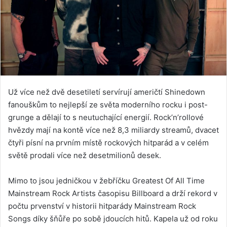
Už více než dvě desetiletí servírují američtí Shinedown
fanouškům to nejlepší ze světa moderního rocku i post-
grunge a dělají to s neutuchající energií. Rock’n’rollové
hvězdy mají na kontě více než 8,3 miliardy streamů, dvacet
čtyři písní na prvním místě rockových hitparád a v celém
světě prodali více než desetmilionů desek.
Mimo to jsou jedničkou v žebříčku Greatest Of All Time
Mainstream Rock Artists časopisu Billboard a drží rekord v
počtu prvenství v historii hitparády Mainstream Rock
Songs díky šňůře po sobě jdoucích hitů. Kapela už od roku