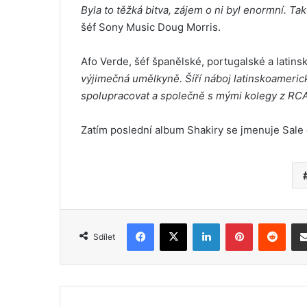
Byla to těžká bitva, zájem o ni byl enormní. Tak
šéf Sony Music Doug Morris.
Afo Verde, šéf španělské, portugalské a lati
výjimečná umělkyně. Šíří náboj latinskoamerick
spolupracovat a společně s mými kolegy z RCA
Zatím poslední album Shakiry se jmenuje Sale el
Facebook
X
LinkedIn
Pinterest
Reddit
Sdílet