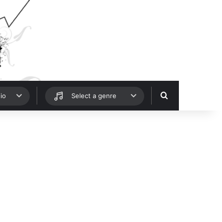
Hledat
io
Select a genre