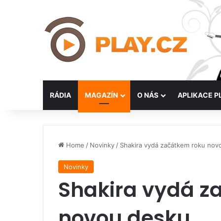
RÁDIA
MAGAZÍN
O NÁS
APLIKACE P
Home
/
Novinky
/
Shakira vydá začátkem roku nov
Novinky
Shakira vydá z
novou desku