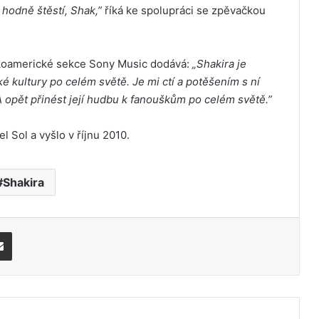
 hodně štěstí, Shak,”
říká ke spolupráci se zpěvačkou
nskoamerické sekce Sony Music dodává:
„Shakira je
é kultury po celém světě. Je mi ctí a potěšením s ní
 opět přinést její hudbu k fanouškům po celém světě.”
 Sol a vyšlo v říjnu 2010.
Shakira
Share via Email