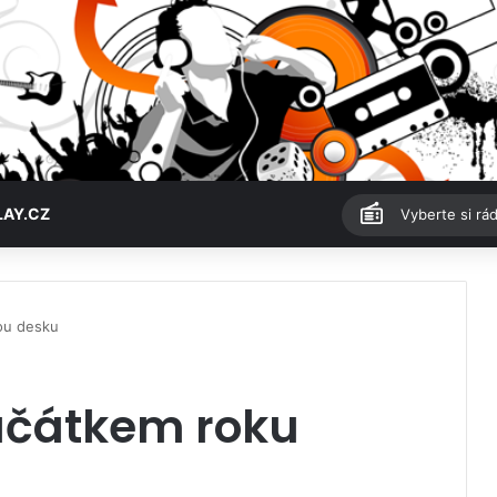
LAY.CZ
Vyberte si rád
ou desku
ačátkem roku