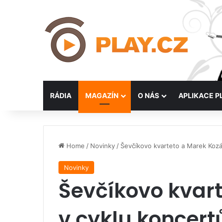
RÁDIA
MAGAZÍN
O NÁS
APLIKACE P
Home
/
Novinky
/
Ševčíkovo kvarteto a Marek Kozá
Novinky
Ševčíkovo kvar
v cyklu koncert