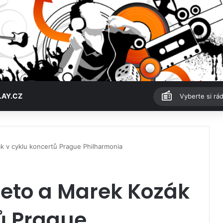
LAY.CZ
Vyberte si rád
k v cyklu koncertů Prague Philharmonia
teto a Marek Kozák
ů Prague