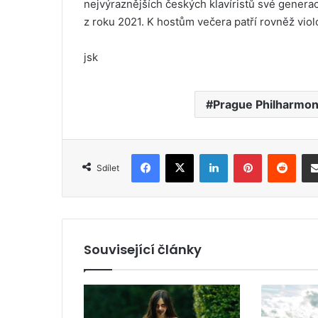
nejvýraznějších českých klavíristů své gener
z roku 2021. K hostům večera patří rovněž viol
jsk
Prague Philharmon
Facebook
X
LinkedIn
Pinterest
Reddit
Sdílet
Související články