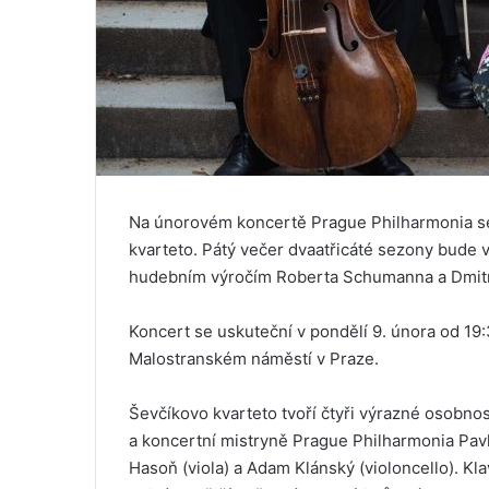
Na únorovém koncertě Prague Philharmonia se
kvarteto. Pátý večer dvaatřicáté sezony bude 
hudebním výročím Roberta Schumanna a Dmitri
Koncert se uskuteční v pondělí 9. února od 19
Malostranském náměstí v Praze.
Ševčíkovo kvarteto tvoří čtyři výrazné osobnos
a koncertní mistryně Prague Philharmonia Pavl
Hasoň (viola) a Adam Klánský (violoncello). Kl