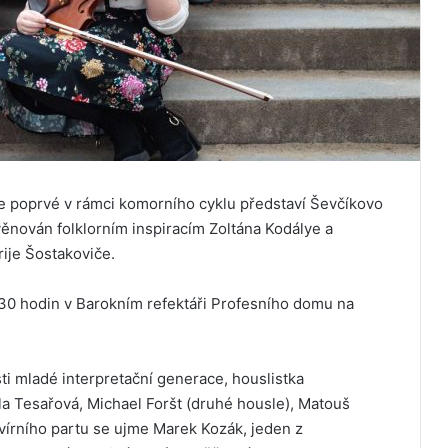
 poprvé v rámci komorního cyklu představí Ševčíkovo
věnován folklorním inspiracím Zoltána Kodálye a
je Šostakoviče.
:30 hodin v Barokním refektáři Profesního domu na
ti mladé interpretační generace, houslistka
a Tesařová, Michael Foršt (druhé housle), Matouš
avírního partu se ujme Marek Kozák, jeden z