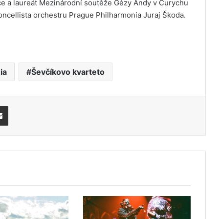
ace a laureát Mezinárodní soutěže Gézy Andy v Curychu
oncellista orchestru Prague Philharmonia Juraj Škoda.
ia
Ševčíkovo kvarteto
Share via Email