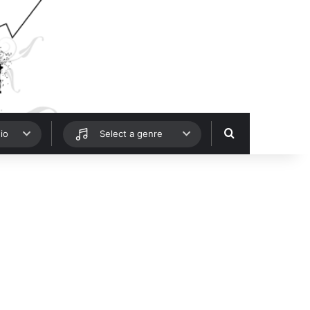
Hledat
io
Select a genre