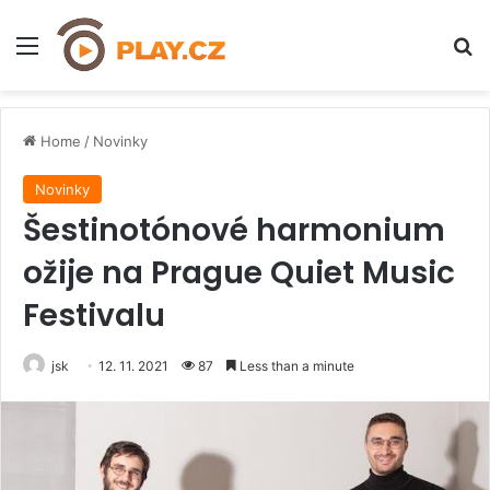
Menu
H
Home
/
Novinky
Novinky
Šestinotónové harmonium
ožije na Prague Quiet Music
Festivalu
jsk
12. 11. 2021
87
Less than a minute