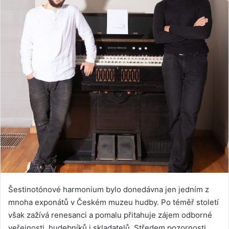
Šestinotónové harmonium bylo donedávna jen jedním z
mnoha exponátů v Českém muzeu hudby. Po téměř století
však zažívá renesanci a pomalu přitahuje zájem odborné
veřejnosti, hudebníků i skladatelů. Středem pozornosti