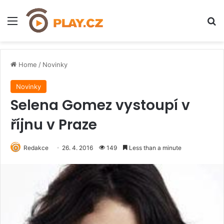
Menu
H
Home
/
Novinky
Novinky
Selena Gomez vystoupí v
říjnu v Praze
Redakce
26. 4. 2016
149
Less than a minute