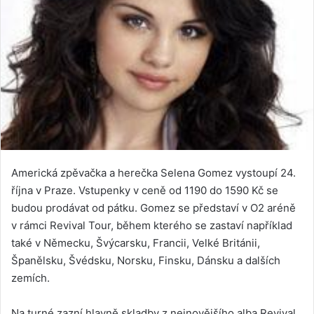
Americká zpěvačka a herečka Selena Gomez vystoupí 24.
října v Praze. Vstupenky v ceně od 1190 do 1590 Kč se
budou prodávat od pátku. Gomez se představí v O2 aréně
v rámci Revival Tour, během kterého se zastaví například
také v Německu, Švýcarsku, Francii, Velké Británii,
Španělsku, Švédsku, Norsku, Finsku, Dánsku a dalších
zemích.
Na turné zazní hlavně skladby z nejnovějšího alba Revival,