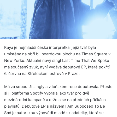
Kaya je nejmladší česká interpretka, jejíž tvář byla
umístěna na obří billboardovou plochu na Times Square v
New Yorku. Aktuální nový singl Last Time That We Spoke
má současný zvuk, nyní vydává debutové EP, které pokřtí
6. června na Střeleckém ostrově v Praze.
Má za sebou tři singly a v loňském roce debutovala. Přesto
si ji platforma Spotify vybrala jako tvář pro dvě
mezinárodní kampaně a držela se na předních příčkách
playlistů. Debutové EP s názvem I Am Supposed To Be
Sad je autorskou výpovědí mladé skladatelky, která se