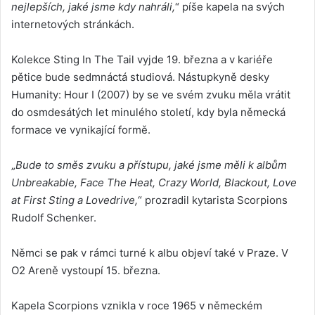
nejlepších, jaké jsme kdy nahráli,
“ píše kapela na svých
internetových stránkách.
Kolekce Sting In The Tail vyjde 19. března a v kariéře
pětice bude sedmnáctá studiová. Nástupkyně desky
Humanity: Hour I (2007) by se ve svém zvuku měla vrátit
do osmdesátých let minulého století, kdy byla německá
formace ve vynikající formě.
„
Bude to směs zvuku a přístupu, jaké jsme měli k albům
Unbreakable, Face The Heat, Crazy World, Blackout, Love
at First Sting a Lovedrive,
“ prozradil kytarista Scorpions
Rudolf Schenker.
Němci se pak v rámci turné k albu objeví také v Praze. V
O2 Areně vystoupí 15. března.
Kapela Scorpions vznikla v roce 1965 v německém