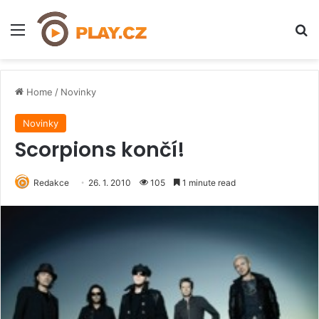
Menu
H
Home
/
Novinky
Novinky
Scorpions končí!
Redakce
26. 1. 2010
105
1 minute read