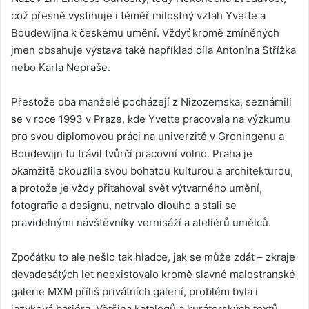
což přesně vystihuje i téměř milostný vztah Yvette a
Boudewijna k českému umění. Vždyť kromě zmíněných
jmen obsahuje výstava také například díla Antonína Střížka
nebo Karla Nepraše.
Přestože oba manželé pocházejí z Nizozemska, seznámili
se v roce 1993 v Praze, kde Yvette pracovala na výzkumu
pro svou diplomovou práci na univerzitě v Groningenu a
Boudewijn tu trávil tvůrčí pracovní volno. Praha je
okamžitě okouzlila svou bohatou kulturou a architekturou,
a protože je vždy přitahoval svět výtvarného umění,
fotografie a designu, netrvalo dlouho a stali se
pravidelnými návštěvníky vernisáží a ateliérů umělců.
Zpočátku to ale nešlo tak hladce, jak se může zdát – zkraje
devadesátých let neexistovalo kromě slavné malostranské
galerie MXM příliš privátních galerií, problém byla i
jazyková bariéra. Většina katalogů a kurátorských textů