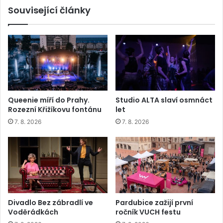
Související články
Queenie míří do Prahy.
Studio ALTA slaví osmnáct
Rozezní Křižíkovu fontánu
let
7. 8. 2026
7. 8. 2026
Divadlo Bez zábradlí ve
Pardubice zažijí první
Voděrádkách
ročník VUCH festu