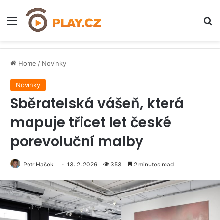
Menu
H
Home
/
Novinky
Novinky
Sběratelská vášeň, která
mapuje třicet let české
porevoluční malby
Petr Hašek
13. 2. 2026
353
2 minutes read