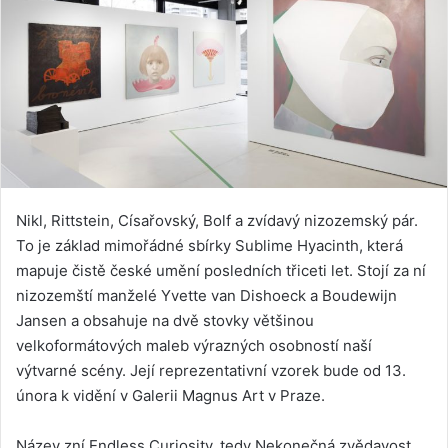
Nikl, Rittstein, Císařovský, Bolf a zvídavý nizozemský pár.
To je základ mimořádné sbírky Sublime Hyacinth, která
mapuje čistě české umění posledních třiceti let. Stojí za ní
nizozemští manželé Yvette van Dishoeck a Boudewijn
Jansen a obsahuje na dvě stovky většinou
velkoformátových maleb výrazných osobností naší
výtvarné scény. Její reprezentativní vzorek bude od 13.
února k vidění v Galerii Magnus Art v Praze.
Název zní Endless Curiosity, tedy Nekonečná zvědavost,