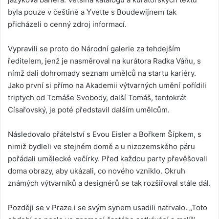
byla pouze v češtině a Yvette s Boudewijnem tak
přicházeli o cenný zdroj informací.
Vypravili se proto do Národní galerie za tehdejším
ředitelem, jenž je nasměroval na kurátora Radka Váňu, s
nímž dali dohromady seznam umělců na startu kariéry.
Jako první si přímo na Akademii výtvarných umění pořídili
triptych od Tomáše Svobody, další Tomáš, tentokrát
Císařovský, je poté představil dalším umělcům.
Následovalo přátelství s Evou Eisler a Bořkem Šípkem, s
nimiž bydleli ve stejném domě a u nizozemského páru
pořádali umělecké večírky. Před každou party převěšovali
doma obrazy, aby ukázali, co nového vzniklo. Okruh
známých výtvarníků a designérů se tak rozšiřoval stále dál.
Později se v Praze i se svým synem usadili natrvalo. „Toto