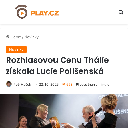
Menu
H
Home
/
Novinky
Novinky
Rozhlasovou Cenu Thálie
získala Lucie Polišenská
Petr Hašek
22. 10. 2025
693
Less than a minute