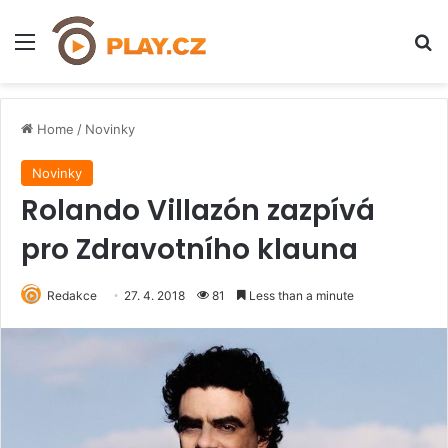
Menu
H
Home
/
Novinky
Novinky
Rolando Villazón zazpívá
pro Zdravotního klauna
Redakce
27. 4. 2018
81
Less than a minute