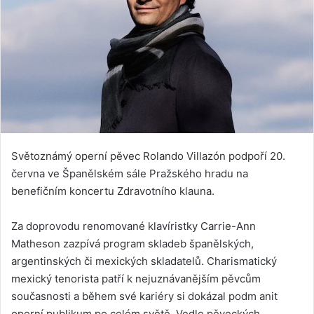
Světoznámý operní pěvec Rolando Villazón podpoří 20.
června ve Španělském sále Pražského hradu na
benefičním koncertu Zdravotního klauna.
Za doprovodu renomované klavíristky Carrie-Ann
Matheson zazpívá program skladeb španělských,
argentinských či mexických skladatelů. Charismatický
mexický tenorista patří k nejuznávanějším pěvcům
současnosti a během své kariéry si dokázal podm anit
operní publikum po celém světě. Vedle pěveckých