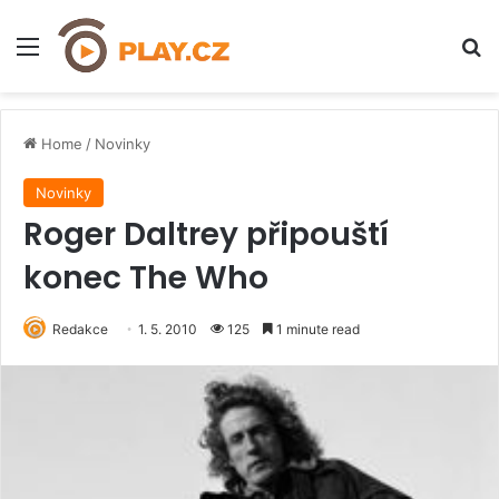
Menu
H
Home
/
Novinky
Novinky
Roger Daltrey připouští
konec The Who
Redakce
1. 5. 2010
125
1 minute read