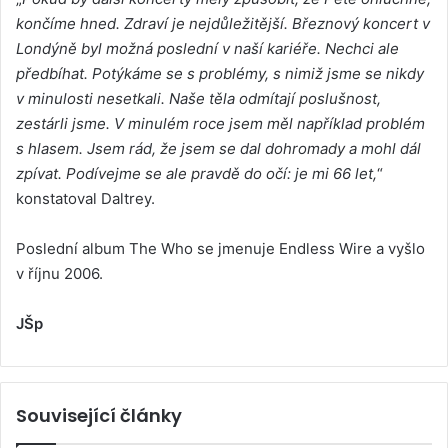
končíme hned. Zdraví je nejdůležitější. Březnový koncert v
Londýně byl možná poslední v naší kariéře. Nechci ale
předbíhat. Potýkáme se s problémy, s nimiž jsme se nikdy
v minulosti nesetkali. Naše těla odmítají poslušnost,
zestárli jsme. V minulém roce jsem měl například problém
s hlasem. Jsem rád, že jsem se dal dohromady a mohl dál
zpívat. Podívejme se ale pravdě do očí: je mi 66 let,
“
konstatoval Daltrey.
Poslední album The Who se jmenuje Endless Wire a vyšlo
v říjnu 2006.
JŠp
Související články