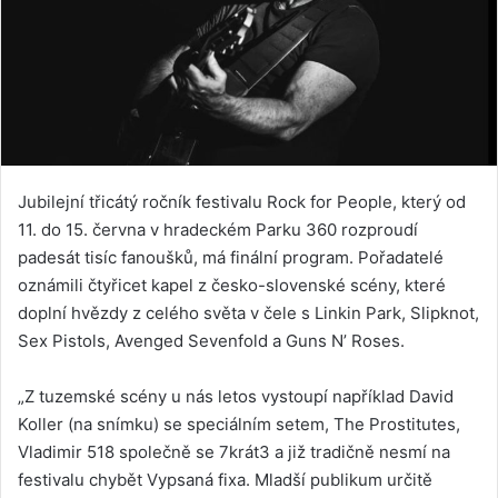
Jubilejní třicátý ročník festivalu Rock for People, který od
11. do 15. června v hradeckém Parku 360 rozproudí
padesát tisíc fanoušků, má finální program. Pořadatelé
oznámili čtyřicet kapel z česko-slovenské scény, které
doplní hvězdy z celého světa v čele s Linkin Park, Slipknot,
Sex Pistols, Avenged Sevenfold a Guns N’ Roses.
„Z tuzemské scény u nás letos vystoupí například David
Koller (na snímku) se speciálním setem, The Prostitutes,
Vladimir 518 společně se 7krát3 a již tradičně nesmí na
festivalu chybět Vypsaná fixa. Mladší publikum určitě