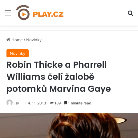
Menu
H
Home
/
Novinky
Novinky
Robin Thicke a Pharrell
Williams čelí žalobě
potomků Marvina Gaye
jsk
4. 11. 2013
189
1 minute read