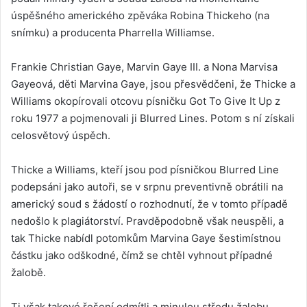
úspěšného amerického zpěváka Robina Thickeho (na
snímku) a producenta Pharrella Williamse.
Frankie Christian Gaye, Marvin Gaye III. a Nona Marvisa
Gayeová, děti Marvina Gaye, jsou přesvědčeni, že Thicke a
Williams okopírovali otcovu písničku Got To Give It Up z
roku 1977 a pojmenovali ji Blurred Lines. Potom s ní získali
celosvětový úspěch.
Thicke a Williams, kteří jsou pod písničkou Blurred Line
podepsáni jako autoři, se v srpnu preventivně obrátili na
americký soud s žádostí o rozhodnutí, že v tomto případě
nedošlo k plagiátorství. Pravděpodobně však neuspěli, a
tak Thicke nabídl potomkům Marvina Gaye šestimístnou
částku jako odškodné, čímž se chtěl vyhnout případné
žalobě.
Ti však takové řešení odmítli a minulou středu žalobu