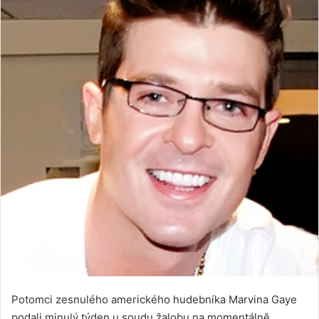
Potomci zesnulého amerického hudebníka Marvina Gaye
podali minulý týden u soudu žalobu na momentálně