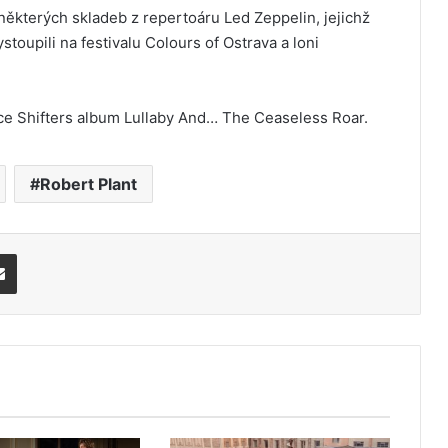
 některých skladeb z repertoáru Led Zeppelin, jejichž
toupili na festivalu Colours of Ostrava a loni
ace Shifters album Lullaby And… The Ceaseless Roar.
Robert Plant
Share via Email