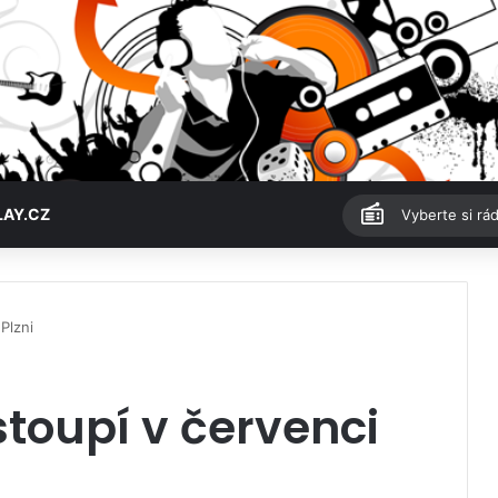
LAY.CZ
Vyberte si rád
Plzni
stoupí v červenci