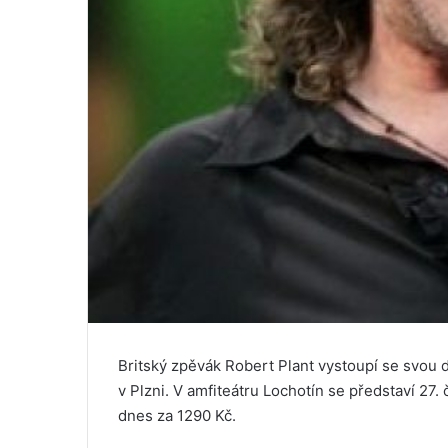
Britský zpěvák Robert Plant vystoupí se svou
v Plzni. V amfiteátru Lochotín se představí 27
dnes za 1290 Kč.