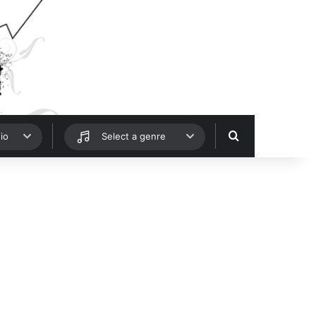
Hledat
io
Select a genre