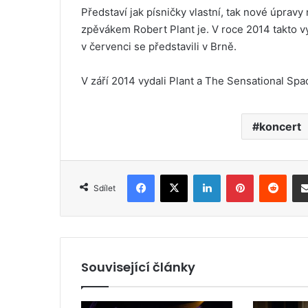
Představí jak písničky vlastní, tak nové úpravy
zpěvákem Robert Plant je. V roce 2014 takto vys
v červenci se představili v Brně.
V září 2014 vydali Plant a The Sensational Sp
koncert
Facebook
X
LinkedIn
Pinterest
Reddit
Sdílet
Související články