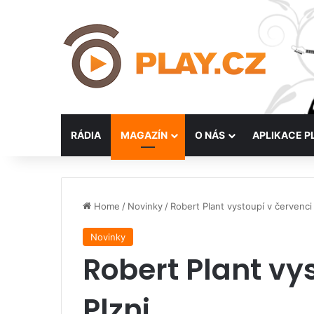
RÁDIA
MAGAZÍN
O NÁS
APLIKACE P
Home
/
Novinky
/
Robert Plant vystoupí v červenci 
Novinky
Robert Plant vy
Plzni