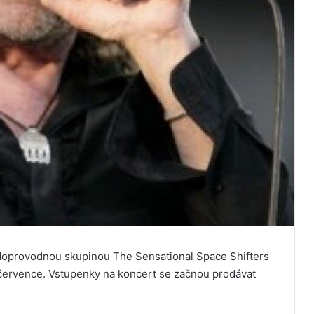
 doprovodnou skupinou The Sensational Space Shifters
. července. Vstupenky na koncert se začnou prodávat