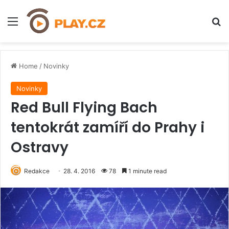
Menu
H
Home
/
Novinky
Novinky
Red Bull Flying Bach
tentokrát zamíří do Prahy i
Ostravy
Redakce
28. 4. 2016
78
1 minute read