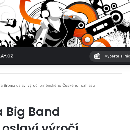
LAY.CZ
Vyberte si rád
va Broma oslaví výročí brněnského Českého rozhlasu
a Big Band
oslaví výročí