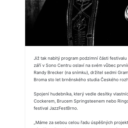
Již tak nabitý program podzimní části festival
září v Sono Centru oslaví na svém vůbec prvn
Randy Brecker (na snímku), držitel sedmi Gra
Broma sto let brněnského studia Českého rozh
Spojení hudebníka, který vedle desítky vlastn
Cockerem, Brucem Springsteenem nebo Ringo S
festival JazzFestBrno.
„Máme za sebou celou řadu úspěšných projekt