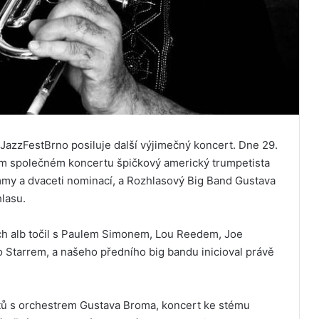
u JazzFestBrno posiluje další výjimečný koncert. Dne 29.
ím společném koncertu špičkový americký trumpetista
mmy a dvaceti nominací, a Rozhlasový Big Band Gustava
lasu.
ích alb točil s Paulem Simonem, Lou Reedem, Joe
tarrem, a našeho předního big bandu inicioval právě
ů s orchestrem Gustava Broma, koncert ke stému