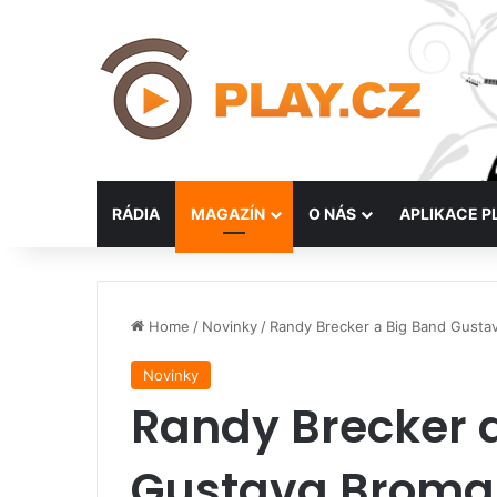
RÁDIA
MAGAZÍN
O NÁS
APLIKACE P
Home
/
Novinky
/
Randy Brecker a Big Band Gusta
Novinky
Randy Brecker 
Gustava Broma 