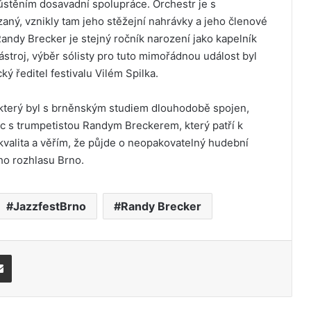
ústěním dosavadní spolupráce. Orchestr je s
ý, vznikly tam jeho stěžejní nahrávky a jeho členové
Randy Brecker je stejný ročník narození jako kapelník
nástroj, výběr sólisty pro tuto mimořádnou událost byl
ý ředitel festivalu Vilém Spilka.
 který byl s brněnským studiem dlouhodobě spojen,
íc s trumpetistou Randym Breckerem, který patří k
kvalita a věřím, že půjde o neopakovatelný hudební
ho rozhlasu Brno.
JazzfestBrno
Randy Brecker
Share via Email