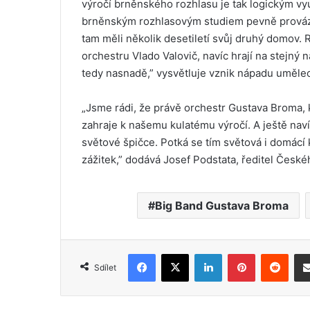
výročí brněnského rozhlasu je tak logickým vy
brněnským rozhlasovým studiem pevně provázan
tam měli několik desetiletí svůj druhý domov. 
orchestru Vlado Valovič, navíc hrají na stejný 
tedy nasnadě,” vysvětluje vznik nápadu uměleck
„Jsme rádi, že právě orchestr Gustava Broma,
zahraje k našemu kulatému výročí. A ještě nav
světové špičce. Potká se tím světová i domácí 
zážitek,” dodává Josef Podstata, ředitel České
Big Band Gustava Broma
Facebook
X
LinkedIn
Pinterest
Reddit
Sdílet