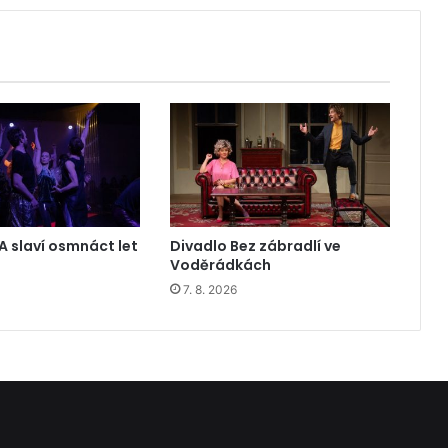
A slaví osmnáct let
Divadlo Bez zábradlí ve
Voděrádkách
7. 8. 2026