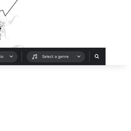
Hledat
io
Select a genre