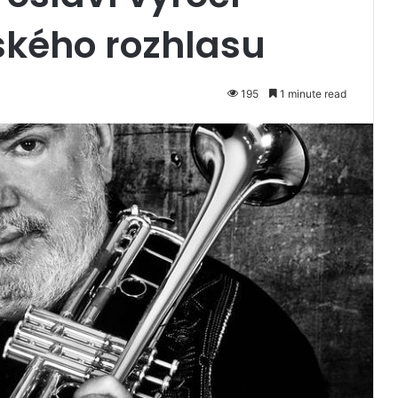
kého rozhlasu
195
1 minute read