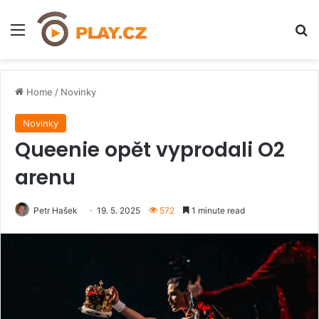
Menu
H
Home
/
Novinky
Novinky
Queenie opět vyprodali O2
arenu
Petr Hašek
19. 5. 2025
572
1 minute read