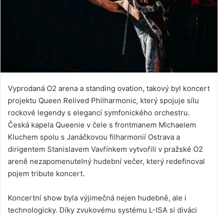
Vyprodaná O2 arena a standing ovation, takový byl koncert
projektu Queen Relived Philharmonic, který spojuje sílu
rockové legendy s elegancí symfonického orchestru.
Česká kapela Queenie v čele s frontmanem Michaelem
Kluchem spolu s Janáčkovou filharmonií Ostrava a
dirigentem Stanislavem Vavřínkem vytvořili v pražské O2
areně nezapomenutelný hudební večer, který redefinoval
pojem tribute koncert.
Koncertní show byla výjimečná nejen hudebně, ale i
technologicky. Díky zvukovému systému L-ISA si diváci