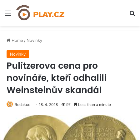
Menu
H
Home
/
Novinky
Novinky
Pulitzerova cena pro
novináře, kteří odhalili
Weinsteinův skandál
Redakce
18. 4. 2018
97
Less than a minute