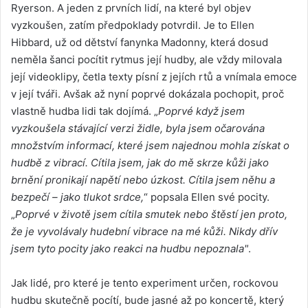
Ryerson. A jeden z prvních lidí, na které byl objev
vyzkoušen, zatím předpoklady potvrdil. Je to Ellen
Hibbard, už od dětství fanynka Madonny, která dosud
neměla šanci pocítit rytmus její hudby, ale vždy milovala
její videoklipy, četla texty písní z jejích rtů a vnímala emoce
v její tváři. Avšak až nyní poprvé dokázala pochopit, proč
vlastně hudba lidi tak dojímá. „
Poprvé když jsem
vyzkoušela stávající verzi židle, byla jsem očarována
množstvím informací, které jsem najednou mohla získat o
hudbě z vibrací. Cítila jsem, jak do mě skrze kůži jako
brnění pronikají napětí nebo úzkost. Cítila jsem něhu a
bezpečí – jako tlukot srdce,
“ popsala Ellen své pocity.
„
Poprvé v životě jsem cítila smutek nebo štěstí jen proto,
že je vyvolávaly hudební vibrace na mé kůži. Nikdy dřív
jsem tyto pocity jako reakci na hudbu nepoznala"
.
Jak lidé, pro které je tento experiment určen, rockovou
hudbu skutečně pocítí, bude jasné až po koncertě, který