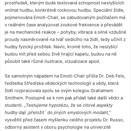
prostředek, kterým bude testovaná schopnost neslyšících
vnímat hudbu, konkrétně rockovou hudbu. Speciální židle,
pojmenována Emoti-Chair, se zabudovaným počítačem má
v reálném čase analyzovat zvukové frekvence a převádět
je na mechanické reakce – pohyby, vibrace a silné vzdušné
proudy nasměrované na tvář sedícího na židli, tedy učinit z
hudby fyzický prožitek. Navíc, kromě toho, že neslyšící
budou mít před sebou živě hrající kapelu, budou na ně
působit také různé ilustrace, vizualizace apod.
Se samotným nápadem na Emoti-Chair přišla Dr. Deb Fels,
ředitelka Střediska vědeckých technologií a vědy, která
židli rozpracovala spolu se svým kolegou Grahamem
Smithem. Postupně se k nim pak přidali také další vědci a
studenti. „
Testujeme hypotézu, že se citové aspekty
hudby dají ,přeložit´ do jiných smyslových modalit,
“
vysvětlil před časem myšlenku celého projektu Dr. Russo,
odborný asistent v oboru psychologie na univerzitě