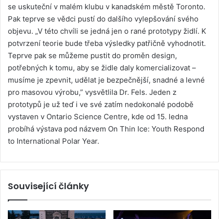
se uskuteční v malém klubu v kanadském městě Toronto.
Pak teprve se vědci pustí do dalšího vylepšování svého
objevu. „V této chvíli se jedná jen o rané prototypy židlí. K
potvrzení teorie bude třeba výsledky patřičně vyhodnotit.
Teprve pak se můžeme pustit do proměn design,
potřebných k tomu, aby se židle daly komercializovat –
musíme je zpevnit, udělat je bezpečnější, snadné a levné
pro masovou výrobu,” vysvětlila Dr. Fels. Jeden z
prototypů je už teď i ve své zatím nedokonalé podobě
vystaven v Ontario Science Centre, kde od 15. ledna
probíhá výstava pod názvem On Thin Ice: Youth Respond
to International Polar Year.
Související články