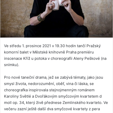
Ve středu 1. prosince 2021 v 19.30 hodin tančí Pražský
komorní balet v Městské knihovně Praha premiéru
inscenace Kříž u potoka v choreografii Aleny Peškové (na
snímku).
Pro nové taneční drama, jež se zabývá tématy, jako jsou
smysl života, nedorozumění, oběť, vina či láska, se
choreografka inspirovala stejnojmenným románem
Karoliny Světlé a Dvořákovým smyčcovým kvartetem d
moll op. 34, který živě přednese Zemlinského kvarteto. Ve
večeru zazní ještě další dva smyčcové kvartety z pera