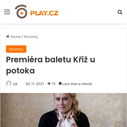
Menu
H
Home
/
Novinky
Novinky
Premiéra baletu Kříž u
potoka
jsk
29. 11. 2021
75
Less than a minute