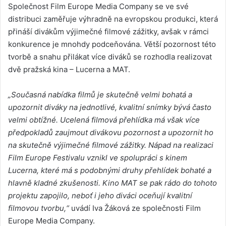
Společnost Film Europe Media Company se ve své
distribuci zaměřuje výhradně na evropskou produkci, která
přináší divákům výjimečné filmové zážitky, avšak v rámci
konkurence je mnohdy podceňována. Větší pozornost této
tvorbě a snahu přilákat více diváků se rozhodla realizovat
dvě pražská kina – Lucerna a MAT.
„Současná nabídka filmů je skutečně velmi bohatá a
upozornit diváky na jednotlivé, kvalitní snímky bývá často
velmi obtížné. Ucelená filmová přehlídka má však více
předpokladů zaujmout divákovu pozornost a upozornit ho
na skutečně výjimečné filmové zážitky. Nápad na realizaci
Film Europe Festivalu vznikl ve spolupráci s kinem
Lucerna, které má s podobnými druhy přehlídek bohaté a
hlavně kladné zkušenosti. Kino MAT se pak rádo do tohoto
projektu zapojilo, neboť i jeho diváci oceňují kvalitní
filmovou tvorbu,“
uvádí Iva Žáková ze společnosti Film
Europe Media Company.