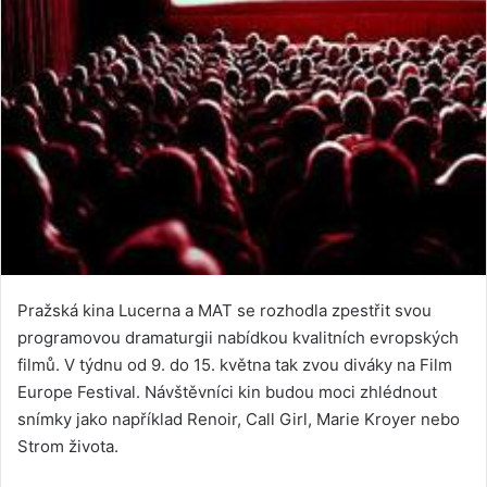
Pražská kina Lucerna a MAT se rozhodla zpestřit svou
programovou dramaturgii nabídkou kvalitních evropských
filmů. V týdnu od 9. do 15. května tak zvou diváky na Film
Europe Festival. Návštěvníci kin budou moci zhlédnout
snímky jako například Renoir, Call Girl, Marie Kroyer nebo
Strom života.