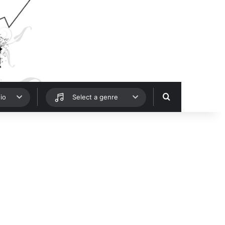
Hledat
io
Select a genre