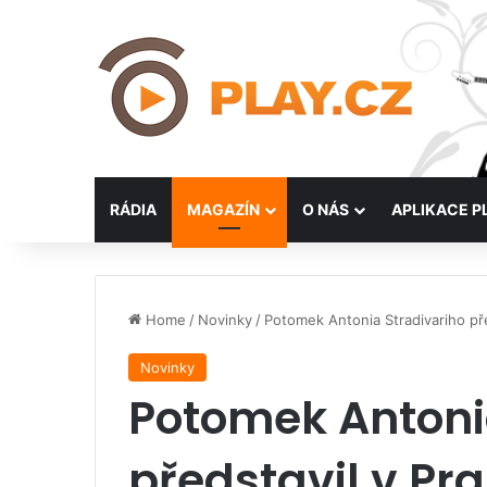
RÁDIA
MAGAZÍN
O NÁS
APLIKACE P
Home
/
Novinky
/
Potomek Antonia Stradivariho pře
Novinky
Potomek Antoni
představil v Pr