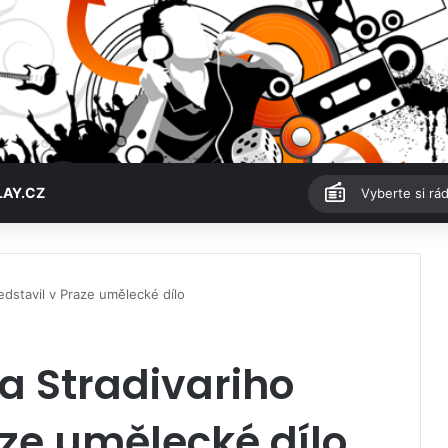
LAY.CZ
Vyberte si rád
dstavil v Praze umělecké dílo
a Stradivariho
aze umělecké dílo