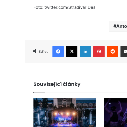
Foto: twitter.com/StradivariDes
Anto
Facebook
X
LinkedIn
Pinterest
Reddit
Sdílet
Související články