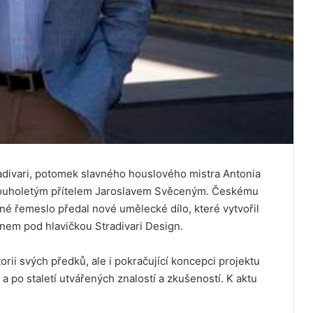
radivari, potomek slavného houslového mistra Antonia
 dlouholetým přítelem Jaroslavem Svěceným. Českému
nné řemeslo předal nové umělecké dílo, které vytvořil
nem pod hlavičkou Stradivari Design.
storii svých předků, ale i pokračující koncepci projektu
 a po staletí utvářených znalostí a zkušeností. K aktu