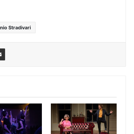
nio Stradivari
Share via Email