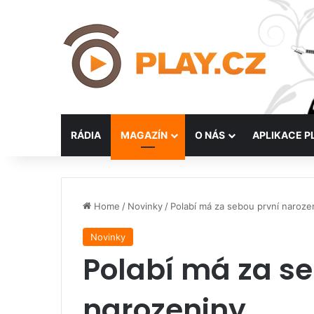
RÁDIA
MAGAZÍN
O NÁS
APLIKACE P
Home
/
Novinky
/
Polabí má za sebou první naroze
Novinky
Polabí má za se
narozeniny