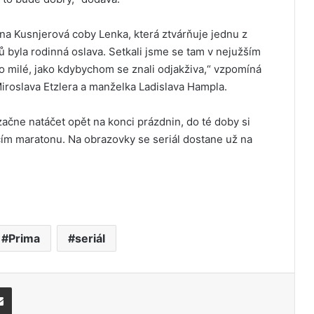
ana Kusnjerová coby Lenka, která ztvárňuje jednu z
ů byla rodinná oslava. Setkali jsme se tam v nejužším
 to milé, jako kdybychom se znali odjakživa,“ vzpomíná
Miroslava Etzlera a manželka Ladislava Hampla.
ačne natáčet opět na konci prázdnin, do té doby si
cím maratonu. Na obrazovky se seriál dostane už na
Prima
seriál
Share via Email