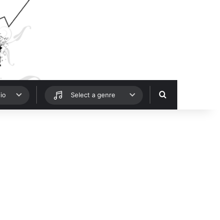
Hledat
io
Select a genre