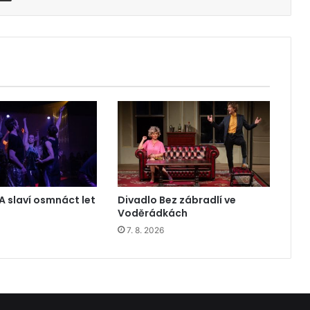
A slaví osmnáct let
Divadlo Bez zábradlí ve
Voděrádkách
7. 8. 2026