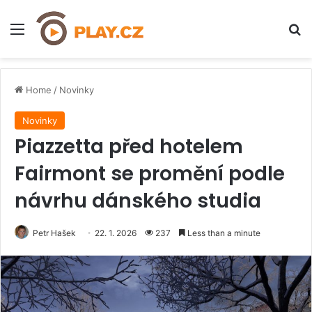
Menu
H
Home
/
Novinky
Novinky
Piazzetta před hotelem
Fairmont se promění podle
návrhu dánského studia
Petr Hašek
22. 1. 2026
237
Less than a minute