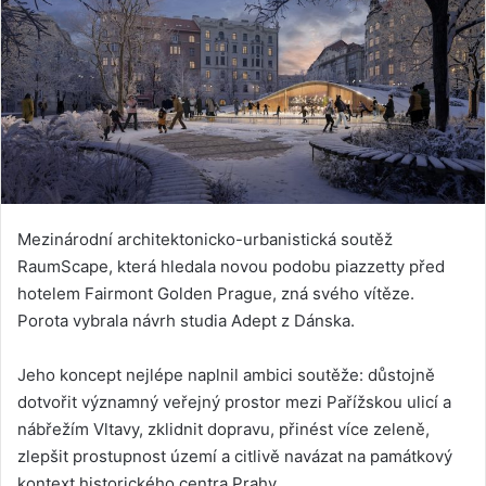
Mezinárodní architektonicko-urbanistická soutěž
RaumScape, která hledala novou podobu piazzetty před
hotelem Fairmont Golden Prague, zná svého vítěze.
Porota vybrala návrh studia Adept z Dánska.
Jeho koncept nejlépe naplnil ambici soutěže: důstojně
dotvořit významný veřejný prostor mezi Pařížskou ulicí a
nábřežím Vltavy, zklidnit dopravu, přinést více zeleně,
zlepšit prostupnost území a citlivě navázat na památkový
kontext historického centra Prahy.