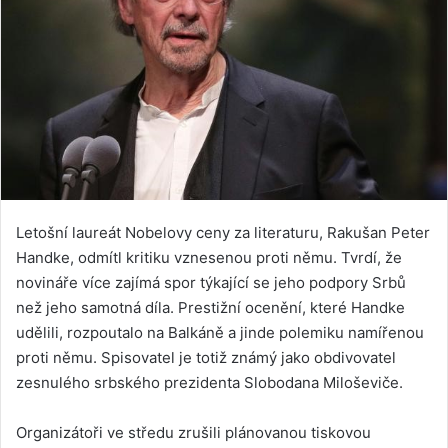
Letošní laureát Nobelovy ceny za literaturu, Rakušan Peter
Handke, odmítl kritiku vznesenou proti němu. Tvrdí, že ​​
novináře více zajímá spor týkající se jeho podpory Srbů
než jeho samotná díla. Prestižní ocenění, které Handke
udělili, rozpoutalo na Balkáně a jinde polemiku namířenou
proti němu. Spisovatel je totiž známý jako obdivovatel
zesnulého srbského prezidenta Slobodana Miloševiče.
Organizátoři ve středu zrušili plánovanou tiskovou