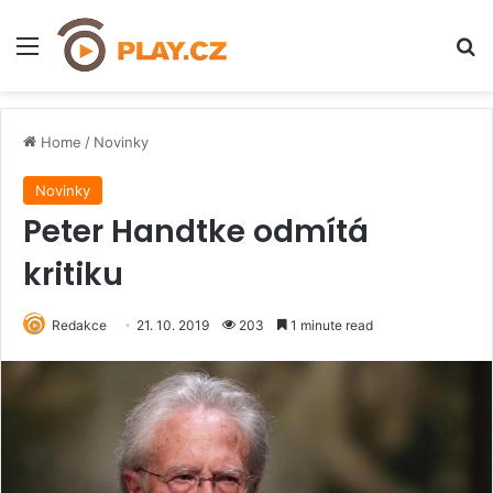
Menu
H
Home
/
Novinky
Novinky
Peter Handtke odmítá
kritiku
Redakce
21. 10. 2019
203
1 minute read