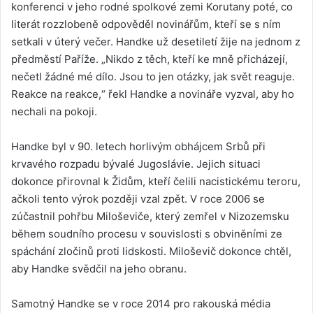
konferenci v jeho rodné spolkové zemi Korutany poté, co
literát rozzlobeně odpověděl novinářům, kteří se s ním
setkali v úterý večer. Handke už desetiletí žije na jednom z
předměstí Paříže. „Nikdo z těch, kteří ke mně přicházejí,
nečetl žádné mé dílo. Jsou to jen otázky, jak svět reaguje.
Reakce na reakce,“ řekl Handke a novináře vyzval, aby ho
nechali na pokoji.
Handke byl v 90. letech horlivým obhájcem Srbů při
krvavého rozpadu bývalé Jugoslávie. Jejich situaci
dokonce přirovnal k Židům, kteří čelili nacistickému teroru,
ačkoli tento výrok později vzal zpět. V roce 2006 se
zúčastnil pohřbu Miloševiče, který zemřel v Nizozemsku
během soudního procesu v souvislosti s obviněními ze
spáchání zločinů proti lidskosti. Miloševič dokonce chtěl,
aby Handke svědčil na jeho obranu.
Samotný Handke se v roce 2014 pro rakouská média