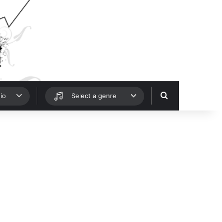
Hledat
io
Select a genre