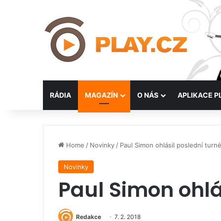
RÁDIA
MAGAZÍN
O NÁS
APLIKACE P
Home
/
Novinky
/
Paul Simon ohlásil poslední turn
Novinky
Paul Simon ohlá
Redakce
7. 2. 2018