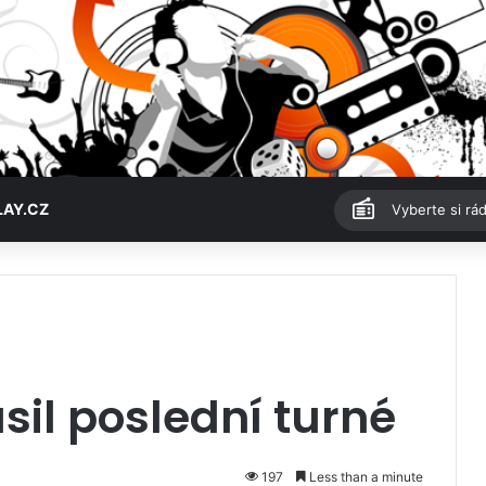
LAY.CZ
Vyberte si rád
é
sil poslední turné
197
Less than a minute