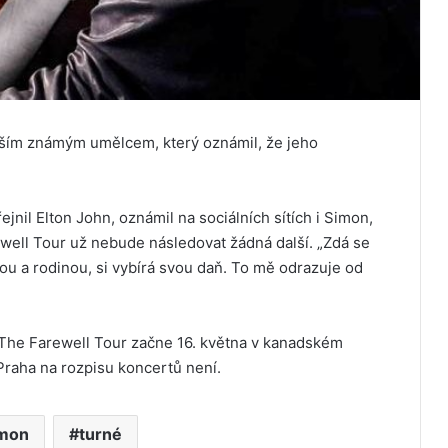
lším známým umělcem, který oznámil, že jeho
ejnil Elton John, oznámil na sociálních sítích i Simon,
ell Tour už nebude následovat žádná další. „Zdá se
ou a rodinou, si vybírá svou daň. To mě odrazuje od
he Farewell Tour začne 16. května v kanadském
Praha na rozpisu koncertů není.
imon
turné