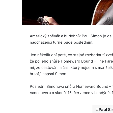
Americký zpěvák a hudebník Paul Simon je da
nadcházející turné bude posledním.
Jen několik dní poté, co stejné rozhodnutí zveř
že po jeho šňůře Homeward Bound – The Farew
mi, že cestování a čas, který nejsem s manželk
hraní,“ napsal Simon.
Poslední Simonova šňůra Homeward Bound – T
Vancouveru a skončí 15. července v Londýně. 
Paul S