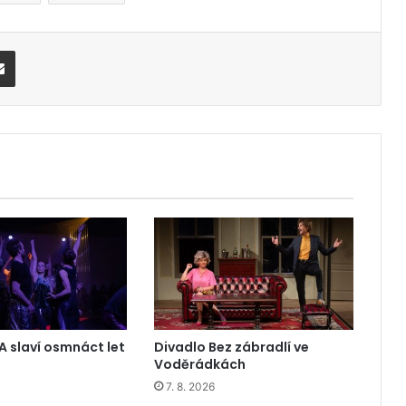
Share via Email
A slaví osmnáct let
Divadlo Bez zábradlí ve
Voděrádkách
7. 8. 2026