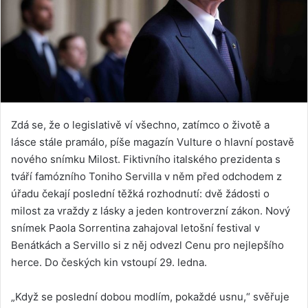
Zdá se, že o legislativě ví všechno, zatímco o životě a
lásce stále pramálo, píše magazín Vulture o hlavní postavě
nového snímku Milost. Fiktivního italského prezidenta s
tváří famózního Toniho Servilla v něm před odchodem z
úřadu čekají poslední těžká rozhodnutí: dvě žádosti o
milost za vraždy z lásky a jeden kontroverzní zákon. Nový
snímek Paola Sorrentina zahajoval letošní festival v
Benátkách a Servillo si z něj odvezl Cenu pro nejlepšího
herce. Do českých kin vstoupí 29. ledna.
„Když se poslední dobou modlím, pokaždé usnu,“ svěřuje