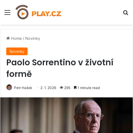
Menu
H
Home
/
Novinky
Novinky
Paolo Sorrentino v životní
formě
Petr Hašek
2. 1. 2026
295
1 minute read