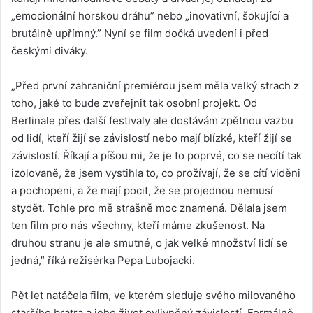
„emocionální horskou dráhu” nebo „inovativní, šokující a
brutálně upřímný.” Nyní se film dočká uvedení i před
českými diváky.
„Před první zahraniční premiérou jsem měla velký strach z
toho, jaké to bude zveřejnit tak osobní projekt. Od
Berlinale přes další festivaly ale dostávám zpětnou vazbu
od lidí, kteří žijí se závislostí nebo mají blízké, kteří žijí se
závislostí. Říkají a píšou mi, že je to poprvé, co se necítí tak
izolovaně, že jsem vystihla to, co prožívají, že se cítí viděni
a pochopeni, a že mají pocit, že se projednou nemusí
stydět. Tohle pro mě strašně moc znamená. Dělala jsem
ten film pro nás všechny, kteří máme zkušenost. Na
druhou stranu je ale smutné, o jak velké množství lidí se
jedná,” říká režisérka Pepa Lubojacki.
Pět let natáčela film, ve kterém sleduje svého milovaného
staršího bratra a jeho život ovlivněný závislostí. Formálně