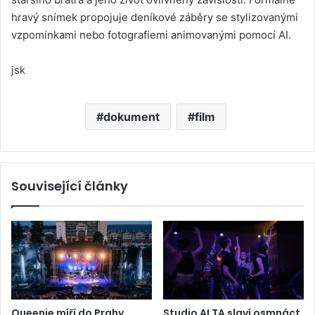
hravý snímek propojuje deníkové záběry se stylizovanými
vzpomínkami nebo fotografiemi animovanými pomocí AI.
jsk
dokument
film
Související články
Queenie míří do Prahy.
Studio ALTA slaví osmnáct