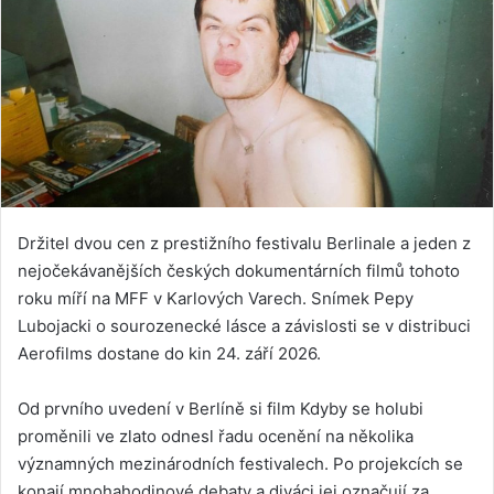
Držitel dvou cen z prestižního festivalu Berlinale a jeden z
nejočekávanějších českých dokumentárních filmů tohoto
roku míří na MFF v Karlových Varech. Snímek Pepy
Lubojacki o sourozenecké lásce a závislosti se v distribuci
Aerofilms dostane do kin 24. září 2026.
Od prvního uvedení v Berlíně si film Kdyby se holubi
proměnili ve zlato odnesl řadu ocenění na několika
významných mezinárodních festivalech. Po projekcích se
konají mnohahodinové debaty a diváci jej označují za