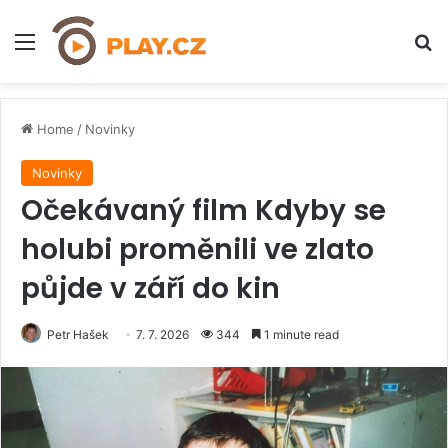
Menu
H
Home
/
Novinky
Novinky
Očekávaný film Kdyby se
holubi proměnili ve zlato
půjde v září do kin
Petr Hašek
7. 7. 2026
344
1 minute read