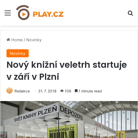
Menu
H
Home
/
Novinky
Novinky
Nový knižní veletrh startuje
v září v Plzni
Redakce
31. 7. 2018
106
1 minute read