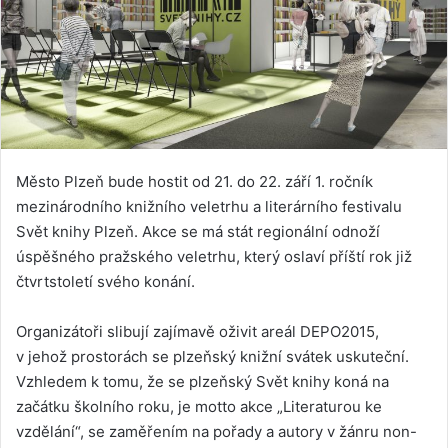
Město Plzeň bude hostit od 21. do 22. září 1. ročník
mezinárodního knižního veletrhu a literárního festivalu
Svět knihy Plzeň. Akce se má stát regionální odnoží
úspěšného pražského veletrhu, který oslaví příští rok již
čtvrtstoletí svého konání.
Organizátoři slibují zajímavě oživit areál DEPO2015,
v jehož prostorách se plzeňský knižní svátek uskuteční.
Vzhledem k tomu, že se plzeňský Svět knihy koná na
začátku školního roku, je motto akce „Literaturou ke
vzdělání“, se zaměřením na pořady a autory v žánru non-