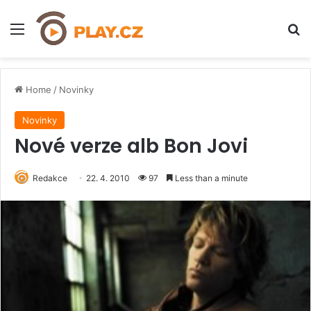
Menu
H
Home
/
Novinky
Novinky
Nové verze alb Bon Jovi
Redakce
22. 4. 2010
97
Less than a minute