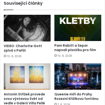
Související články
Pam Rabitt a Separ
VIDEO: Charlotte Gott
napsali písničku pro film
zpívá v Paříži
10. 8. 2026
10. 8. 2026
Antonín Střížek provede
Queenie míří do Prahy.
svou výstavou Svět od
Rozezní Křižíkovu fontánu
vedle v Galerii Villa Pellé
7. 8. 2026