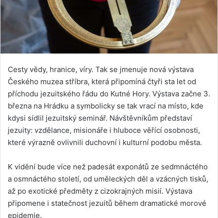
Cesty vědy, hranice, víry. Tak se jmenuje nová výstava
Českého muzea stříbra, která připomíná čtyři sta let od
příchodu jezuitského řádu do Kutné Hory. Výstava začne 3.
března na Hrádku a symbolicky se tak vrací na místo, kde
kdysi sídlil jezuitský seminář. Návštěvníkům představí
jezuity: vzdělance, misionáře i hluboce věřící osobnosti,
které výrazně ovlivnili duchovní i kulturní podobu města.
K vidění bude více než padesát exponátů ze sedmnáctého
a osmnáctého století, od uměleckých děl a vzácných tisků,
až po exotické předměty z cizokrajných misií. Výstava
připomene i statečnost jezuitů během dramatické morové
epidemie.