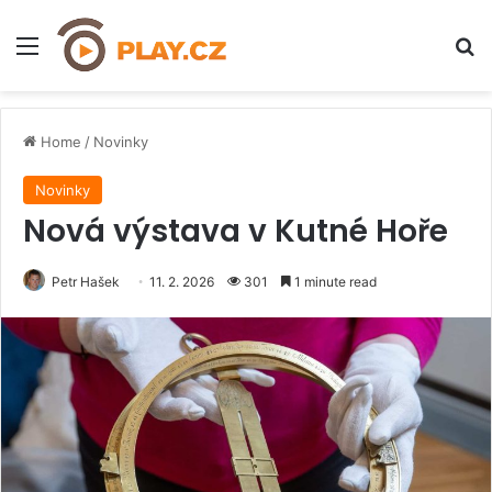
Menu
H
Home
/
Novinky
Novinky
Nová výstava v Kutné Hoře
Petr Hašek
11. 2. 2026
301
1 minute read