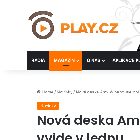
RÁDIA
MAGAZÍN
O NÁS
APLIKACE P
Home
/
Novinky
/
Nová deska Amy Winehouse prý 
Novinky
Nová deska Am
vyjde v lednu