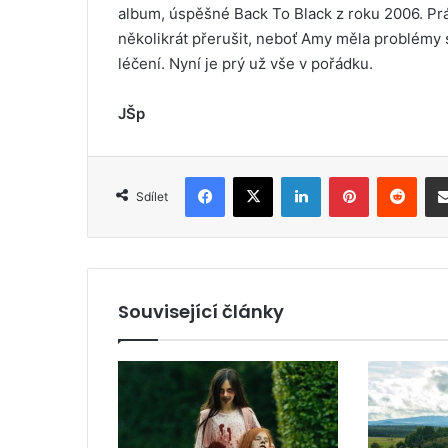
album, úspěšné Back To Black z roku 2006. Pr
několikrát přerušit, neboť Amy měla problémy
léčení. Nyní je prý už vše v pořádku.
JŠp
Facebook
X
LinkedIn
Pinterest
Reddit
Sdílet
Související články