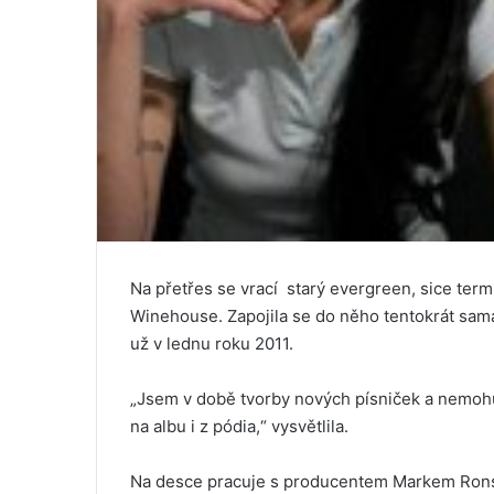
Na přetřes se vrací starý evergreen, sice ter
Winehouse. Zapojila se do něho tentokrát sama 
už v lednu roku 2011.
„Jsem v době tvorby nových písniček a nemohu
na albu i z pódia,“ vysvětlila.
Na desce pracuje s producentem Markem Rons