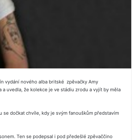
mín vydání nového alba britské zpěvačky Amy
a uvedla, že kolekce je ve stádiu zrodu a vyjít by měla
 se dočkat chvíle, kdy je svým fanouškům představím
onem. Ten se podepsal i pod předešlé zpěvaččino