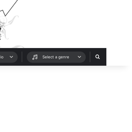
Hledat
io
Select a genre