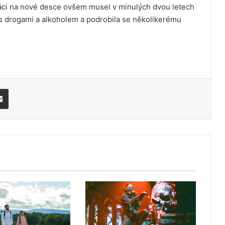
áci na nové desce ovšem musel v minulých dvou letech
 s drogami a alkoholem a podrobila se několikerému
Share via Email