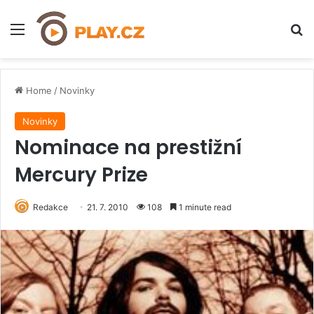
Menu
H
Home
/
Novinky
Novinky
Nominace na prestižní
Mercury Prize
Redakce
21. 7. 2010
108
1 minute read