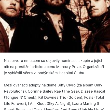
Na serveru nme.com se objevily nominace skupin a jejich
alb na prestižní britskou cenu Mercury Prize. Organizátoři
je vyhlásili včera v londýnském Hospital Clubu.
Mezi dvanácti adepty najdeme Biffy Clyro (za album Only
Revolutions), Corinne Bailey Rae (The Sea), Dizzee Rascal
(Tongue N' Cheek), Kit Downes Trio (Golden), Foals (Total
Life Forever), I Am Kloot (Sky At Night), Laura Marling (I
Speak Because I Can), Mumford And Sons (Sigh No More),