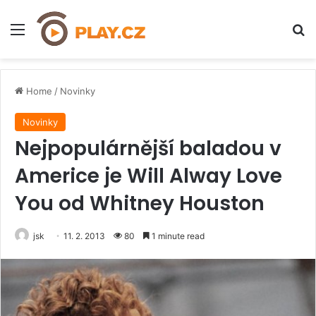
Menu
H
Home
/
Novinky
Novinky
Nejpopulárnější baladou v
Americe je Will Alway Love
You od Whitney Houston
jsk
11. 2. 2013
80
1 minute read