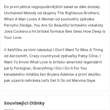
Do první pětice nejpopulárnějších balad se dále dostaly
Unchained Melody od skupiny The Righteous Brothers,
When A Man Loves A Woman od soulového zpěváka
Percyho Sledge, You Are So Beautiful britského vokalisty
Joea Cockera a hit britské formace Bee Gees How Deep Is
Your Love.
V žebříčku za nimi následují I Don’t Want To Miss A Thing
od Aerosmith, Crazy countryové zpěvačky Patsy Cline, I
Want To Know What Love Is britsko-americké legendární
party Foreigner, (Everything I Do) I Do It For You
kanadského miláčka žen Bryana Adamse a první desítku
pak uzavírá nahrávka Let’s Get It On od Marvina Gaye.
Související články