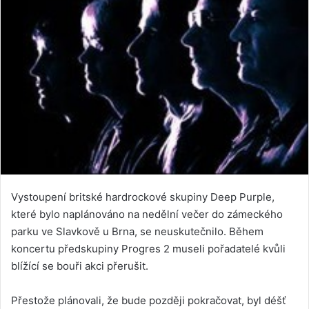
Vystoupení britské hardrockové skupiny Deep Purple,
které bylo naplánováno na nedělní večer do zámeckého
parku ve Slavkově u Brna, se neuskutečnilo. Během
koncertu předskupiny Progres 2 museli pořadatelé kvůli
blížící se bouři akci přerušit.
Přestože plánovali, že bude později pokračovat, byl déšť