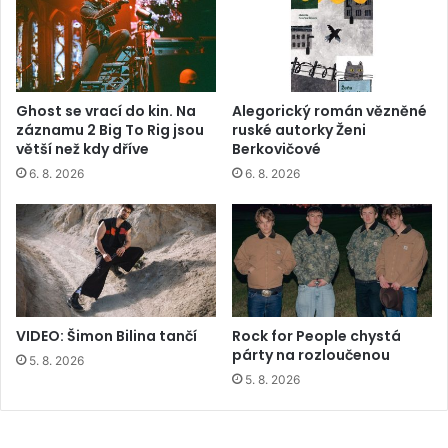
Ghost se vrací do kin. Na
Alegorický román vězněné
záznamu 2 Big To Rig jsou
ruské autorky Ženi
větší než kdy dříve
Berkovičové
6. 8. 2026
6. 8. 2026
VIDEO: Šimon Bilina tančí
Rock for People chystá
párty na rozloučenou
5. 8. 2026
5. 8. 2026