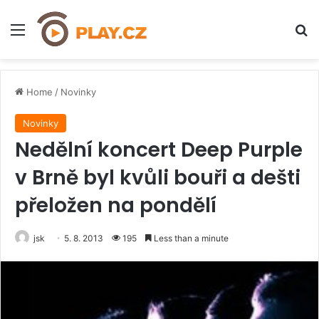
Menu
H
Home
/
Novinky
Novinky
Nedělní koncert Deep Purple
v Brně byl kvůli bouři a dešti
přeložen na pondělí
jsk
5. 8. 2013
195
Less than a minute