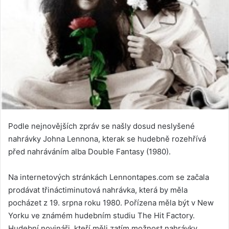
Podle nejnovějších zpráv se našly dosud neslyšené
nahrávky Johna Lennona, kterak se hudebně rozehřívá
před nahráváním alba Double Fantasy (1980).
Na internetových stránkách Lennontapes.com se začala
prodávat třináctiminutová nahrávka, která by měla
pocházet z 19. srpna roku 1980. Pořízena měla být v New
Yorku ve známém hudebním studiu The Hit Factory.
Hudební novináři, kteří měli zatím možnost nahrávky