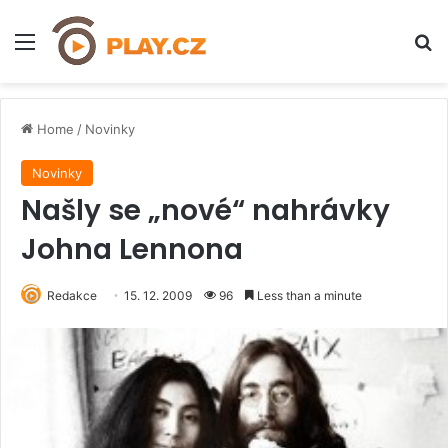
Menu
H
Home
/
Novinky
Novinky
Našly se „nové“ nahrávky
Johna Lennona
Redakce
15. 12. 2009
96
Less than a minute