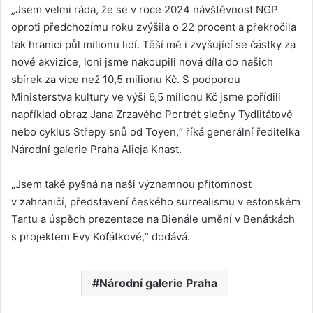
„Jsem velmi ráda, že se v roce 2024 návštěvnost NGP
oproti předchozímu roku zvýšila o 22 procent a překročila
tak hranici půl milionu lidí. Těší mě i zvyšující se částky za
nové akvizice, loni jsme nakoupili nová díla do našich
sbírek za více než 10,5 milionu Kč. S podporou
Ministerstva kultury ve výši 6,5 milionu Kč jsme pořídili
například obraz Jana Zrzavého Portrét slečny Tydlitátové
nebo cyklus Střepy snů od Toyen,“ říká generální ředitelka
Národní galerie Praha Alicja Knast.
„Jsem také pyšná na naši významnou přítomnost
v zahraničí, představení českého surrealismu v estonském
Tartu a úspěch prezentace na Bienále umění v Benátkách
s projektem Evy Koťátkové,“ dodává.
Národní galerie Praha