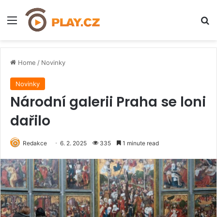
Menu
H
Home
/
Novinky
Novinky
Národní galerii Praha se loni
dařilo
Redakce
6. 2. 2025
335
1 minute read