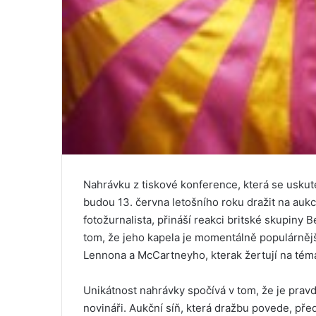
Nahrávku z tiskové konference, která se uskute
budou 13. června letošního roku dražit na aukc
fotožurnalista, přináší reakci britské skupiny
tom, že jeho kapela je momentálně populárnějš
Lennona a McCartneyho, kterak žertují na téma
Unikátnost nahrávky spočívá v tom, že je pra
novináři. Aukční síň, která dražbu povede, pře