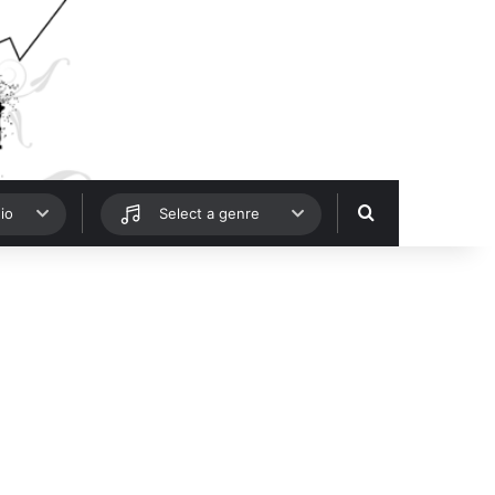
Hledat
io
Select a genre