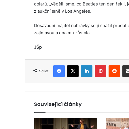
dolarů. „Věděli jsme, co Beatles ten den řekli,
z aukční síně v Los Angeles.
Dosavadní majitel nahrávky se jí snažil prodat
zajímavou a ona mu zůstala.
JŠp
Facebook
X
LinkedIn
Pinterest
Reddit
Sdílet
Související články