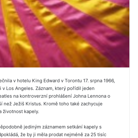
čnila v hotelu King Edward v Torontu 17. srpna 1966,
i v Los Angeles. Záznam, který pořídil jeden
 Beatles na kontroverzní prohlášení Johna Lennona o
í než Ježiš Kristus. Kromě toho také zachycuje
 životnost kapely.
vděpodobně jediným záznamem setkání kapely s
dpokládá, že by ji měla prodat nejméně za 25 tisíc