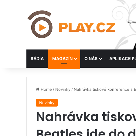
RÁDIA
MAGAZÍN
O NÁS
APLIKACE P
Home
/
Novinky
/
Nahrávka tiskové konference s B
Novinky
Nahrávka tisko
Beatles jde do 