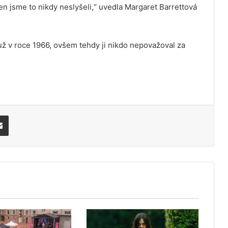
 jen jsme to nikdy neslyšeli,“ uvedla Margaret Barrettová
 už v roce 1966, ovšem tehdy ji nikdo nepovažoval za
Share via Email