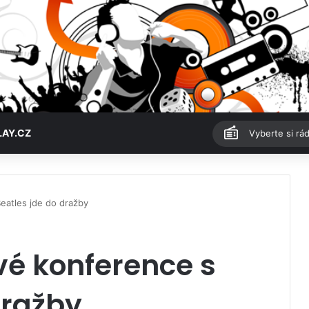
LAY.CZ
Vyberte si rád
eatles jde do dražby
vé konference s
dražby